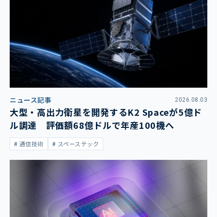
ニュース記事
2026.08.03
大型・高出力衛星を開発するK2 Spaceが5億ド
ル調達 評価額68億ドルで年産100機へ
通信技術
スペーステック