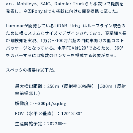
ars、Mobileye、SAIC、Daimler Truckらと相次いで提携を
発表し、今回Pony.aiでも搭載に向けた開発提携に至った。
Luminarが開発しているLiDAR「Iris」はルーフライン統合の
ために横にスリムなサイズでデザインされており、高精細×長
距離検知を実現、1万台～100万台超の自動車向けの低コスト
パッケージとなっている。水平FOVは120°であるため、360°
をカバーするには複数のセンサーを搭載する必要がある。
スペックの概要は以下だ。
最大検出距離：250m（反射率10%時） | 500m（反射
率前提無し）
解像度：～300pt/sqdeg
FOV（水平×垂直）：120°×30°
生産開始予定：2022年～