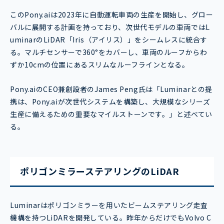
このPony.aiは2023年に自動運転車両の生産を開始し、グロー
バルに展開する計画を持っており、次世代モデルの車両ではL
uminarのLiDAR「Iris（アイリス）」をシームレスに統合す
る。マルチセンサーで360°をカバーし、車両のルーフからわ
ずか10cmの位置にあるスリムなルーフラインとなる。
Pony.aiのCEO兼創設者のJames Peng氏は「Luminarとの提
携は、Pony.aiが次世代システムを構築し、大規模なシリーズ
生産に備えるための重要なマイルストーンです。」と述べてい
る。
ポリゴンミラーステアリングのLiDAR
Luminarはポリゴンミラーを用いたビームステアリング走査
機構を持つLiDARを開発している。昨年からだけでもVolvo C