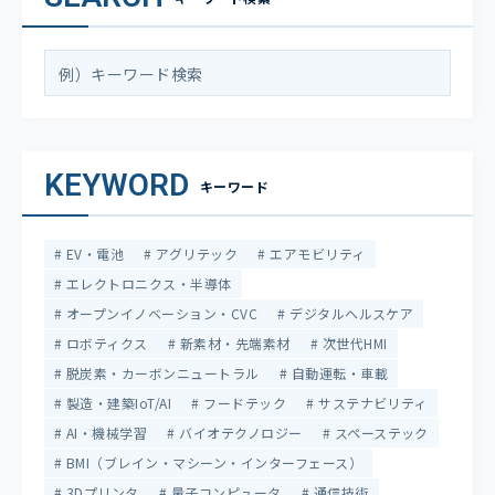
KEYWORD
キーワード
EV・電池
アグリテック
エアモビリティ
エレクトロニクス・半導体
オープンイノベーション・CVC
デジタルヘルスケア
ロボティクス
新素材・先端素材
次世代HMI
脱炭素・カーボンニュートラル
自動運転・車載
製造・建築IoT/AI
フードテック
サステナビリティ
AI・機械学習
バイオテクノロジー
スペーステック
BMI（ブレイン・マシーン・インターフェース）
3Dプリンタ
量子コンピュータ
通信技術