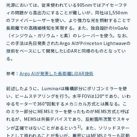
光源においては、従来使われている905nmではアイセーフテ
ィの問題から高出力にすることが難しいが、同社は1,550nm
のファイバーレーザーを使い、より強力な光を照射することで
長距離での高精細検知を実現する。また、独自設計のInGaAs
（インジウム・ガリウム・ヒ素）のレシーバーを使う。なお、
この手法は先日発表されたArgo AIがPrinceton Lightwaveの
技術をベースにして開発したLiDARと同様のものとなってい
る。
参考：
Argo AIが発表した長距離LiDAR技術
前述したように、Luminarは機構部分にポリゴンミラーを使
い、ビームステアリングを行う。水平FOVは120°であり、いわ
ゆるモーターで360°回転するメカニカル方式とは異なる。こ
のミラー部分にMEMSミラーを使ったものがMEMS方式と呼ば
れるが、MEMSは共振デバイスであり、反射箇所次第でスキャ
1)
ンが正確ではないことがあるという
。また、ソリッドステー
トとして扱われることが多いが、厳密にはMEMSミラーも可動