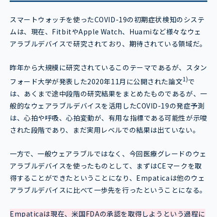
スマートウォッチを使ったCOVID-19の初期症状検知のシステ
ムは、現在、FitbitやApple Watch、Huamiなど様々なウェ
アラブルデバイスで研究されており、期待されている領域だ。
昨年から大規模に研究されているこのテーマであるが、スタン
1)
フォード大学が発表した2020年11月に公開された論文
で
は、あくまで途中段階の研究結果をまとめたものであるが、一
般的なウェアラブルデバイスを活用したCOVID-19の発症予測
は、心拍や呼吸、心拍変動が、有用な指標である可能性が示唆
された段階であり、まだ実用レベルでの結果は出ていない。
一方で、一般ウェアラブルではなく、今回医療グレードのウェ
アラブルデバイスを使ったものとして、まずはCEマークを取
得することができたということになり、Empaticaは他のウェ
アラブルデバイスに比べて一歩先を行ったということになる。
Empaticaは現在、米国FDAの承認を取得しようという過程に