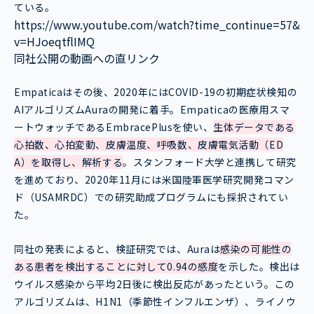
ている。
https://www.youtube.com/watch?time_continue=57&
v=HJoeqtflIMQ
同社公開の動画への直リンク
Empaticaはその後、2020年にはCOVID-19の初期症状検知の
AIアルゴリズムAuraの開発に着手。Empaticaの医療用スマ
ートウォッチであるEmbracePlusを使い、
生体データである
心拍数、心拍変動、皮膚温度、呼吸数、皮膚電気活動（ED
A）を取得し、解析する
。スタンフォード大学と連携して研究
を進めており、2020年11月には米国陸軍医学研究開発コマン
ド（USAMRDC）での研究助成プログラムにも採択されてい
た。
同社の発表によると、検証研究では、Auraは
感染の可能性の
ある患者を検出することに対して0.94の感度
を示した。検出は
ウイルス感染から平均2日後に検出反応があったという。この
アルゴリズムは、H1N1（季節性インフルエンザ）、ライノウ