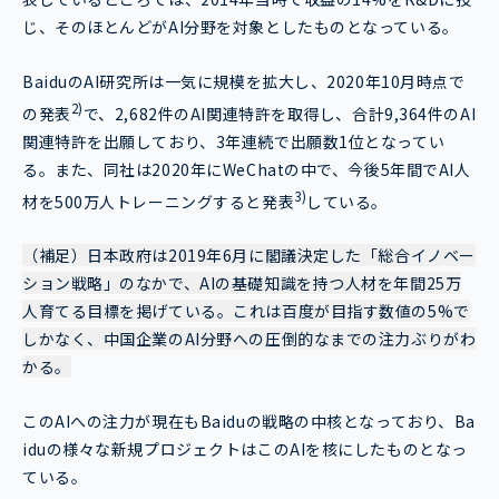
じ、そのほとんどがAI分野を対象としたものとなっている。
BaiduのAI研究所は一気に規模を拡大し、2020年10月時点で
2)
の発表
で、2,682件のAI関連特許を取得し、合計9,364件のAI
関連特許を出願しており、3年連続で出願数1位となってい
る。また、同社は2020年にWeChatの中で、今後5年間でAI人
3)
材を500万人トレーニングすると発表
している。
（補足）日本政府は2019年6月に閣議決定した「総合イノベー
ション戦略」のなかで、AIの基礎知識を持つ人材を年間25万
人育てる目標を掲げている。これは百度が目指す数値の5%で
しかなく、中国企業のAI分野への圧倒的なまでの注力ぶりがわ
かる。
このAIへの注力が現在もBaiduの戦略の中核となっており、Ba
iduの様々な新規プロジェクトはこのAIを核にしたものとなっ
ている。