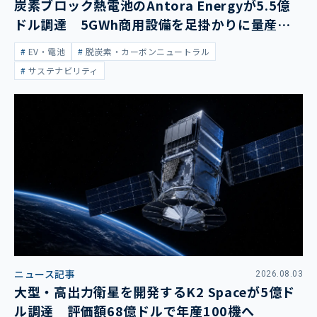
炭素ブロック熱電池のAntora Energyが5.5億
ドル調達 5GWh商用設備を足掛かりに量産拡
大
EV・電池
脱炭素・カーボンニュートラル
サステナビリティ
ニュース記事
2026.08.03
大型・高出力衛星を開発するK2 Spaceが5億ド
ル調達 評価額68億ドルで年産100機へ