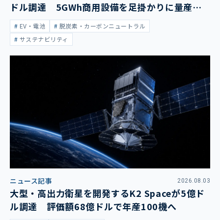
ドル調達 5GWh商用設備を足掛かりに量産拡
大
EV・電池
脱炭素・カーボンニュートラル
サステナビリティ
ニュース記事
2026.08.03
大型・高出力衛星を開発するK2 Spaceが5億ド
ル調達 評価額68億ドルで年産100機へ