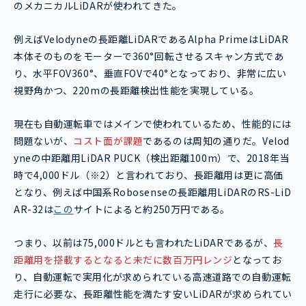
のメカニカルLiDARが使われてきた。
例えばVelodyneの長距離LiDARであるAlpha PrimeはLiDAR
本体そのものをモーターで360°回転させるスキャン方式であ
り、水平FOV360°、垂直FOVで40°となっており、非常に広い
視野角かつ、220mの長距離検出性能を実現している。
現在も自動運転車ではメインで使われているため、性能的には
問題ないが、
コスト面が課題
であるのは周知の通りだ。Velod
yneの中距離用LiDAR PUCK（検出距離100m）で、2018年当
時で4,000ドル（※2）と言われており、長距離用は更に高価
となり、例えば中国系Robosenseの長距離用LiDARのRS-LiD
AR-32は
この
サイトによると約250万円である。
つまり、以前は75,000ドルとも言われたLiDARであるが、
長
距離用を搭載するとなると未だに数百万円レンジ
となってお
り、自動運転で実用化が求められている高速道路での自動運転
走行に必要な、長距離性能を満たす安いLiDARが求められてい