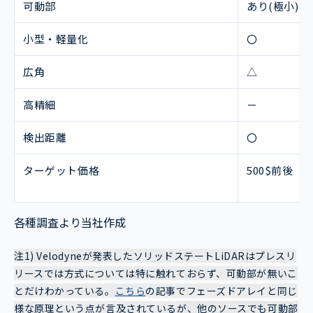
可動部
あり(極小)
小型・軽量化
〇
広角
△
高精細
－
検出距離
〇
ターゲット価格
500$前後
各種調査より当社作成
注1) Velodyneが発表したソリッドステートLiDARはプレスリ
リースでは方式については特に触れておらず、可動部が無いこ
とだけわかっている。
こちら
の記事でフェーズドアレイと同じ
様な原理という点が言及されている
が、他のソースでも可動部