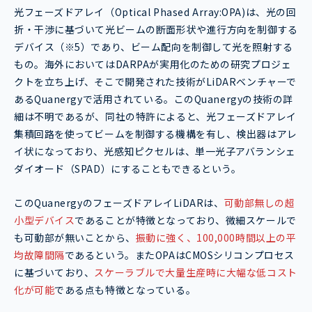
光フェーズドアレイ（Optical Phased Array:OPA)は、光の回
折・干渉に基づいて光ビームの断面形状や進行方向を制御する
デバイス（※5）であり、ビーム配向を制御して光を照射する
もの。海外においてはDARPAが実用化のための研究プロジェ
クトを立ち上げ、そこで開発された技術がLiDARベンチャーで
あるQuanergyで活用されている。このQuanergyの技術の詳
細は不明であるが、同社の特許によると、光フェーズドアレイ
集積回路を使ってビームを制御する機構を有し、検出器はアレ
イ状になっており、光感知ピクセルは、単一光子アバランシェ
ダイオード（SPAD）にすることもできるという。
このQuanergyのフェーズドアレイLiDARは、
可動部無しの超
小型デバイス
であることが特徴となっており、微細スケールで
も可動部が無いことから、
振動に強く、100,000時間以上の平
均故障間隔
であるという。またOPAはCMOSシリコンプロセス
に基づいており、
スケーラブルで大量生産時に大幅な低コスト
化が可能
である点も特徴となっている。