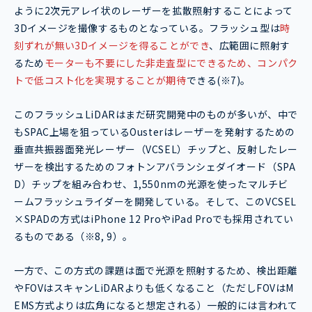
ように2次元アレイ状のレーザーを拡散照射することによって
3Dイメージを撮像するものとなっている。フラッシュ型は
時
刻ずれが無い3Dイメージを得ることができ
、広範囲に照射す
るため
モーターも不要にした非走査型にできるため、コンパク
トで低コスト化を実現することが期待
できる(※7)。
このフラッシュLiDARはまだ研究開発中のものが多いが、中で
もSPAC上場を狙っているOusterはレーザーを発射するための
垂直共振器面発光レーザー（VCSEL）チップと、反射したレー
ザーを検出するためのフォトンアバランシェダイオード（SPA
D）チップを組み合わせ、1,550nmの光源を使ったマルチビ
ームフラッシュライダーを開発している。そして、このVCSEL
×SPADの方式はiPhone 12 ProやiPad Proでも採用されてい
るものである（※8, 9）。
一方で、この方式の課題は面で光源を照射するため、検出距離
やFOVはスキャンLiDARよりも低くなること（ただしFOVはM
EMS方式よりは広角になると想定される）一般的には言われて