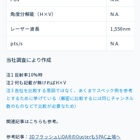
角度分解能（H×V）
N.A.
レーザー波長
1,550nm
pts/s
N.A.
当社調査により作成
注1 反射率10%時
注2 何も記載が無ければH×V
注3 各社を比較する意図ではなく、あくまでスペック例を参考
とするために挙げている（厳密に比較するには同じチャンネル
数のものなどで比較が必要なため）
関連記事はこちらも参考。
参考記事：
3DフラッシュLiDARのOusterもSPAC上場へ