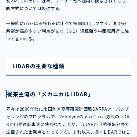
使われていたが、近年、レーザー光へ適用が模索されており、
同方式については後述する。
一般的にiToFは直接ToFに比べて多画素化しやすく、測距分
解能が高めやすい利点があり（※1）短距離や中距離用途に強
いと言われる。
LiDARの主要な種類
従来主流の「メカニカルLiDAR」
元々は2000年代に米国防省高等研究計画局DARPAアーバンチ
ャレンジのプログラムで、Velodyneのメカニカル方式のLiDA
Rが自動運転車両に使われたことが、LiDARが自動運転分野で
注目された出発点となっている。それ以来、長くLiDARではこ