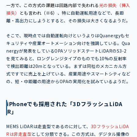
一方で、この方式の課題は回路内部で失われる
光の損失（挿入
損失）
とも言われ（※6）、
特に自動運転用途などで、長距
離・高出力にしようとすると、その損失は大きくなるようだ。
そこで、現時点では自動運転向けというよりはQuanergyもセ
キュリティや産業オートメーション向けを強調している。Qua
nergyが発表をしているOPAソリッドステートLiDARのS3-2
を見てみると、ロングレンジタイプのものでも10%の反射率
で検出距離は20mとなっている。まずは同社のメカニカル方
式ですでに売上を上げている、産業用途やスマートシティなど
の、短・中距離の用途からOPAの実用化を試みているようだ。
iPhoneでも採用された「3DフラッシュLiDA
R」
MEMS LiDARは走査型であるのに対して、
3DフラッシュLiDA
Rは非走査型
として分類できる。この方式は、デジタル撮像の