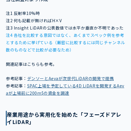
注1 反射率10%時
注2 何も記載が無ければH×V
注3 Insight LiDARの公表数値では水平か垂直か不明であった
注4 各社を比較する意図ではなく、あくまでスペック例を参考
とするために挙げている（厳密に比較するには同じチャンネル
数のものなどで比較が必要なため）
関連記事はこちらも参考。
参考記事：
デンソーとAevaが次世代LiDARの開発で提携
参考記事：
SPAC上場を予定している4D LiDARを開発するAev
aが上場前に200m$の資金を調達
産業用途から実用化を始めた「フェーズドアレ
イLiDAR」