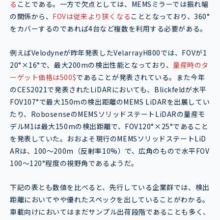
る
ことである。一方で欠点としては、MEMSミラーでは振れ幅
の関係から、
FOVは従来より狭くなる
こととなっており、360°
をカバーするのであれば4台など複数を利用する必要がある。
例えばVelodyneが昨年発表したVelarrayH800では、FOVが1
20°×16°で、最大200mの検出性能となっており、
量産時のタ
ーゲット価格は500$
であることが発表されている。また今年
のCES2021で発表されたLiDARにおいても、Blickfeldが水平
FOV107°で最大150mの検出距離のMEMS LiDARを出展してい
たり、RobosenseのMEMSソリッドステートLiDARの量産モ
デルM1は最大150mの検出距離で、FOV120°×25°であること
を発表していた。おおよそ現行のMEMSソリッドステートLiD
ARは、100～200m（反射率10%）で、広角のもので水平FOV
100～120°程度の視野角であるようだ。
下記の表とも数値を比べると、先行している企業群では、検出
距離においてやや優れたスペックを出していることがわかる。
車載向けにおいてはまだサンプル出荷段階であることも多く、