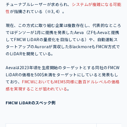
チューナブルレーザーが求められ、
システムが複雑になる可能
性
が指摘されている（※3, 4）。
現在、この方式に取り組む企業は複数存在し、代表的なところ
ではデンソーが1月に提携を発表したAeva（ZFもAevaと提携
してFMCW LiDARの量産化を目指している）や、自動運転ス
タートアップのAuroraが買収したBlackmoreもFMCW方式で
のLiDARを開発している。
Aevaは2023年頃を生産開始のターゲットとする同社のFMCW
LiDARの価格を500$未満をターゲットにしていると発表もし
ており、
FMCWにおいてもMEMS同様に数百ドルレベルの価格
感を実現することが狙われている
。
FMCW LiDARのスペック例