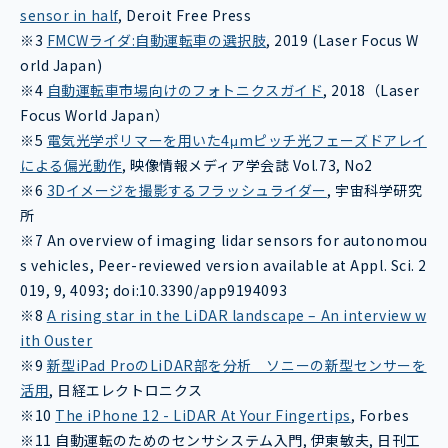
sensor in half
, Deroit Free Press
※3
FMCWライダ:自動運転車の選択肢
, 2019 (Laser Focus W
orld Japan)
※4
自動運転車市場向けのフォトニクスガイド
, 2018（Laser
Focus World Japan）
※5
電気光学ポリマーを用いた4μmピッチ光フェーズドアレイ
による偏光動作
, 映像情報メディア学会誌 Vol.73, No2
※6
3Dイメージを撮影するフラッシュライダー
, 宇宙科学研究
所
※7 An overview of imaging lidar sensors for autonomou
s vehicles, Peer-reviewed version available at Appl. Sci. 2
019, 9, 4093; doi:10.3390/app9194093
※8
A rising star in the LiDAR landscape – An interview w
ith Ouster
※9
新型iPad ProのLiDAR部を分析 ソニーの新型センサーを
活用
, 日経エレクトロニクス
※10
The iPhone 12 - LiDAR At Your Fingertips
, Forbes
※11 自動運転のためのセンサシステム入門, 伊東敏夫, 日刊工