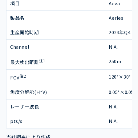
項目
Aeva
製品名
Aeries
生産開始時期
2023年Q4
Channel
N.A.
注1
250m
最大検出距離
注2
120°×30°
FOV
角度分解能(H*V)
0.05°×0.05°
レーザー波長
N.A.
pts/s
N.A.
当社調査により作成