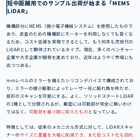
短中距離用でのサンプル出荷が始まる「MEMS
LiDAR」
機構部分にMEMS（微小電子機械システム）を使用したもので
あり、走査のための機構部にモーターを利用しなくても良くな
るため、コスト低減を実現できるとして、もう何年も次世代の
LiDARとして期待されているタイプ。現在、多くのベンチャー
企業や大手企業が開発を進めており、近年はようやく市場にも
出つつある。
mmレベルのミラーを備えたシリコンデバイスで構成されてお
り、ミラーの微小駆動によってレーザー光に振れ角を持たせ、
扇形のスキャンを可能にする。よく、ソリッドステートLiDAR
の1種として分類されるが、厳密には可動部が完全に無いわけ
ではなく、
可動部を最小限に抑えたもの
となっている。
特徴としては、従来のメカニカル方式に対して、LiDARスキャ
ナーの
サイズと重量を大幅に削減でき、また低コスト化も図れ