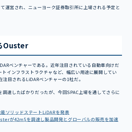
c として運営され、ニューヨーク証券取引所に上場される予定と
Ouster
たLiDARベンチャーである。近年注目されている自動車向けだ
ートインフラストラクチャなど、幅広い用途に展開してい
在注目されるLiDARベンチャーの1社だ。
金を調達したばかりだったが、今回SPAC上場を通してさらに
性能ソリッドステートLiDARを発表
usterが42m$を調達し製品開発とグローバルの販売を加速