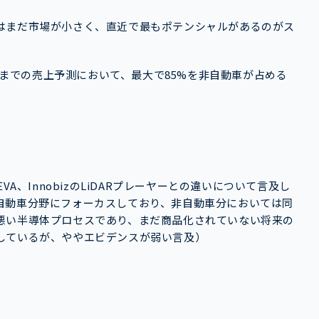
はまだ市場が小さく、直近で最もポテンシャルがあるのがス
5年までの売上予測において、最大で85%を非自動車が占める
AEVA、InnobizのLiDARプレーヤーとの違いについて言及し
自動車分野にフォーカスしており、非自動車分においては同
悪い半導体プロセスであり、まだ商品化されていない将来の
しているが、ややエビデンスが弱い言及）