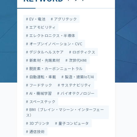
EV・電池
アグリテック
エアモビリティ
エレクトロニクス・半導体
オープンイノベーション・CVC
デジタルヘルスケア
ロボティクス
新素材・先端素材
次世代HMI
脱炭素・カーボンニュートラル
自動運転・車載
製造・建築IoT/AI
フードテック
サステナビリティ
AI・機械学習
バイオテクノロジー
スペーステック
BMI（ブレイン・マシーン・インターフェー
ス）
3Dプリンタ
量子コンピュータ
通信技術