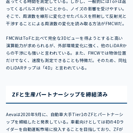
返ってくる時間を測定している。しかし、一般的にはToFは返
ってくるパルスが弱いことから、ノイズの影響を受けやすい。
そこで、周波数を線形に変化させたパルスを照射して反射光と
干渉することによる周波数の変化を読み取る方法がFMCWだ。
FMCWはToFと比べて完全な3Dビューを得ようとすると高い
演算能力が求められるが、外部環境変化に強く、他のLiDARか
らの干渉にも強いと言われている。また、FMCWでは物体位置
だけでなく、速度も測定できることも特徴だ。そのため、同社
のLiDARチップは「4D」と言われている。
ZFと生産パートナーシップを締結済み
Aevaは2020年9月に、自動車大手Tier1のZFとパートナーシ
ップを締結したと発表している。車載向けとしては初の4Dラ
イダーを自動運転市場に投入することを目指しており、ZFが