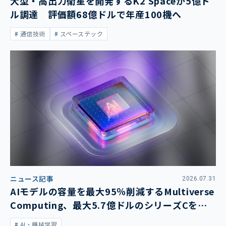
大型・高出力衛星を開発するK2 Spaceが5億ド
ル調達 評価額68億ドルで年産100機へ
通信技術
スペーステック
ニュース記事
2026.07.31
AIモデルの容量を最大95％削減するMultiverse
Computing、最大5.7億ドルのシリーズCを発
表
AI・機械学習