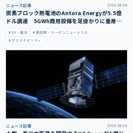
ニュース記事
2026.08.04
炭素ブロック熱電池のAntora Energyが5.5億
ドル調達 5GWh商用設備を足掛かりに量産拡
大
EV・電池
脱炭素・カーボンニュートラル
サステナビリティ
ニュース記事
2026.08.03