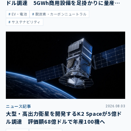
ドル調達 5GWh商用設備を足掛かりに量産拡
大
EV・電池
脱炭素・カーボンニュートラル
サステナビリティ
ニュース記事
2026.08.03
大型・高出力衛星を開発するK2 Spaceが5億ド
ル調達 評価額68億ドルで年産100機へ