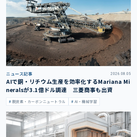
ニュース記事
2026.08.05
AIで銅・リチウム生産を効率化するMariana Mi
neralsが3.1億ドル調達 三菱商事も出資
脱炭素・カーボンニュートラル
AI・機械学習