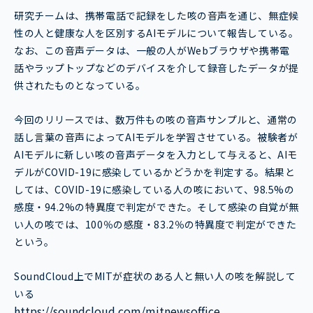
研究チームは、携帯電話で記録をした咳の音声を通じ、無症候
性の人と健康な人を区別するAIモデルについて報告している。
なお、この音声データは、一般の人がWebブラウザや携帯電
話やラップトップなどのデバイスを介して録音したデータが提
供されたものとなっている。
今回のリリースでは、数万件もの咳の音声サンプルと、通常の
話し言葉の音声によってAIモデルを学習させている。被験者が
AIモデルに新しい咳の音声データを入力として与えると、AIモ
デルがCOVID-19に感染しているかどうかを判定する。結果と
しては、COVID-19に感染している人の咳において、98.5%の
感度・94.2%の特異度で判定ができた。そして感染の自覚が無
い人の咳では、100％の感度・83.2％の特異度で判定ができた
という。
SoundCloud上でMITが症状のある人と無い人の咳を解説して
いる
https://soundcloud.com/mitnewsoffice