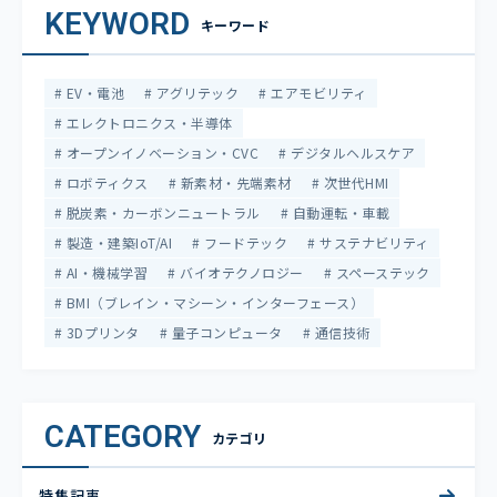
KEYWORD
キーワード
EV・電池
アグリテック
エアモビリティ
エレクトロニクス・半導体
オープンイノベーション・CVC
デジタルヘルスケア
ロボティクス
新素材・先端素材
次世代HMI
脱炭素・カーボンニュートラル
自動運転・車載
製造・建築IoT/AI
フードテック
サステナビリティ
AI・機械学習
バイオテクノロジー
スペーステック
BMI（ブレイン・マシーン・インターフェース）
3Dプリンタ
量子コンピュータ
通信技術
CATEGORY
カテゴリ
特集記事