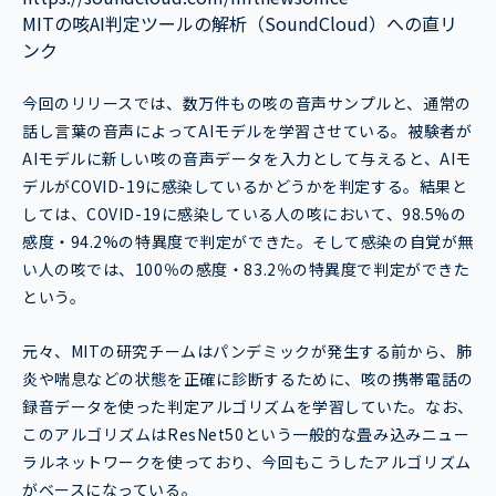
MITの咳AI判定ツールの解析（SoundCloud）への直リ
ンク
今回のリリースでは、数万件もの咳の音声サンプルと、通常の
話し言葉の音声によってAIモデルを学習させている。被験者が
AIモデルに新しい咳の音声データを入力として与えると、AIモ
デルがCOVID-19に感染しているかどうかを判定する。結果と
しては、COVID-19に感染している人の咳において、98.5%の
感度・94.2%の特異度で判定ができた。そして感染の自覚が無
い人の咳では、100％の感度・83.2％の特異度で判定ができた
という。
元々、MITの研究チームはパンデミックが発生する前から、肺
炎や喘息などの状態を正確に診断するために、咳の携帯電話の
録音データを使った判定アルゴリズムを学習していた。なお、
このアルゴリズムはResNet50という一般的な畳み込みニュー
ラルネットワークを使っており、今回もこうしたアルゴリズム
がベースになっている。