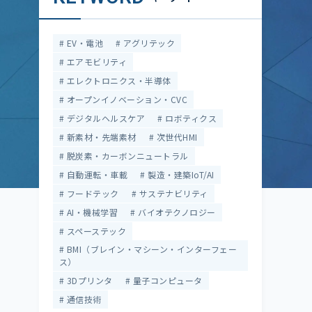
EV・電池
アグリテック
エアモビリティ
エレクトロニクス・半導体
オープンイノベーション・CVC
デジタルヘルスケア
ロボティクス
新素材・先端素材
次世代HMI
脱炭素・カーボンニュートラル
自動運転・車載
製造・建築IoT/AI
フードテック
サステナビリティ
AI・機械学習
バイオテクノロジー
スペーステック
BMI（ブレイン・マシーン・インターフェー
ス）
3Dプリンタ
量子コンピュータ
通信技術