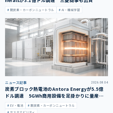
neralsが3.1億ドル調達 三菱商事も出資
脱炭素・カーボンニュートラル
AI・機械学習
ニュース記事
2026.08.04
炭素ブロック熱電池のAntora Energyが5.5億
ドル調達 5GWh商用設備を足掛かりに量産拡
大
EV・電池
脱炭素・カーボンニュートラル
サステナビリティ