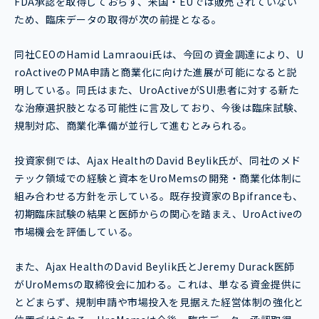
FDA承認を取得しておらず、米国・EUでは販売されていない
ため、臨床データの取得が次の前提となる。
同社CEOのHamid Lamraoui氏は、今回の資金調達により、U
roActiveのPMA申請と商業化に向けた進展が可能になると説
明している。同氏はまた、UroActiveがSUI患者に対する新た
な治療選択肢となる可能性に言及しており、今後は臨床試験、
規制対応、商業化準備が並行して進むとみられる。
投資家側では、Ajax HealthのDavid Beylik氏が、同社のメド
テック領域での経験と資本をUroMemsの開発・商業化体制に
組み合わせる方針を示している。既存投資家のBpifranceも、
初期臨床試験の結果と医師からの関心を踏まえ、UroActiveの
市場機会を評価している。
また、Ajax HealthのDavid Beylik氏とJeremy Durack医師
がUroMemsの取締役会に加わる。これは、単なる資金提供に
とどまらず、規制申請や市場投入を見据えた経営体制の強化と