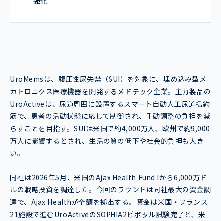
強化
UroMemsは、腹圧性尿失禁（SUI）を対象に、埋め込み型メ
カトロニクス医療機器を開発するメドテック企業。主力製品の
UroActiveは、尿道周囲に設置するスマート自動人工尿道括約
筋で、患者の活動状態に応じて制御され、手動調整の負担を減
らすことを目指す。SUIは米国で約4,000万人、欧州で約9,000
万人に影響するとされ、生活の質の低下や社会的負担も大き
い。
同社は2026年5月、米国のAjax Health Fund Iから6,000万ド
ルの戦略投資を調達した。今回のラウンドは同社最大の資金調
達で、Ajax Healthが全額を拠出する。資金は米国・フランス
21施設で進むUroActiveのSOPHIA2ピボタル試験完了と、米