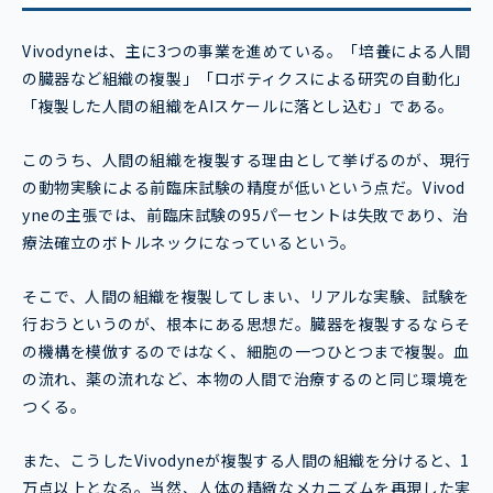
Vivodyneは、主に3つの事業を進めている。「培養による人間
の臓器など組織の複製」「ロボティクスによる研究の自動化」
「複製した人間の組織をAIスケールに落とし込む」である。
このうち、人間の組織を複製する理由として挙げるのが、現行
の動物実験による前臨床試験の精度が低いという点だ。Vivod
yneの主張では、前臨床試験の95パーセントは失敗であり、治
療法確立のボトルネックになっているという。
そこで、人間の組織を複製してしまい、リアルな実験、試験を
行おうというのが、根本にある思想だ。臓器を複製するならそ
の機構を模倣するのではなく、細胞の一つひとつまで複製。血
の流れ、薬の流れなど、本物の人間で治療するのと同じ環境を
つくる。
また、こうしたVivodyneが複製する人間の組織を分けると、1
万点以上となる。当然、人体の精緻なメカニズムを再現した実