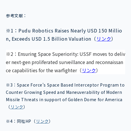
参考文献：
※1：Pudu Robotics Raises Nearly USD 150 Millio
n, Exceeds USD 1.5 Billion Valuation（
リンク
）
※2：Ensuring Space Superiority: USSF moves to deliv
er next-gen proliferated surveillance and reconnaissan
ce capabilities for the warfighter（
リンク
）
※3：Space Force’s Space Based Interceptor Program to
Counter Growing Speed and Maneuverability of Modern
Missile Threats in support of Golden Dome for America
（
リンク
）
※4：同社HP（
リンク
）