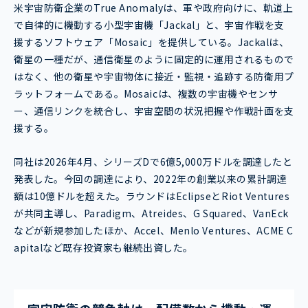
米宇宙防衛企業のTrue Anomalyは、軍や政府向けに、軌道上
で自律的に機動する小型宇宙機「Jackal」と、宇宙作戦を支
援するソフトウェア「Mosaic」を提供している。Jackalは、
衛星の一種だが、通信衛星のように固定的に運用されるもので
はなく、他の衛星や宇宙物体に接近・監視・追跡する防衛用プ
ラットフォームである。Mosaicは、複数の宇宙機やセンサ
ー、通信リンクを統合し、宇宙空間の状況把握や作戦計画を支
援する。
同社は2026年4月、シリーズDで6億5,000万ドルを調達したと
発表した。今回の調達により、2022年の創業以来の累計調達
額は10億ドルを超えた。ラウンドはEclipseとRiot Ventures
が共同主導し、Paradigm、Atreides、G Squared、VanEck
などが新規参加したほか、Accel、Menlo Ventures、ACME C
apitalなど既存投資家も継続出資した。