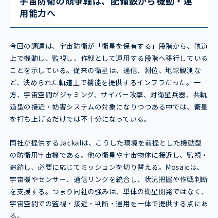
宇宙防衛の競争軸は、配備数から機動・運
用能力へ
今回の調達は、宇宙防衛が「衛星を保有する」段階から、軌道
上で機動し、監視し、作戦として運用する段階へ移行している
ことを示している。従来の衛星は、通信、測位、地球観測な
ど、決められた軌道上で機能を提供するインフラだった。一
方、宇宙空間がジャミング、サイバー攻撃、対衛星兵器、共軌
道型の接近・妨害システムの対象になりつつある中では、衛星
を打ち上げるだけでは不十分になっている。
同社が提供するJackalは、こうした環境を前提とした機動型
の防衛用宇宙機である。他の衛星や宇宙物体に接近し、監視・
追跡し、必要に応じてミッションを切り替える。Mosaicは、
宇宙機やセンサー、通信リンクを統合し、状況把握や作戦判断
を支援する。つまり同社の強みは、単体の衛星開発ではなく、
宇宙空間での監視・接近・判断・運用を一体で提供する点にあ
る。