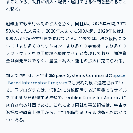
すことから、政府が購入・配備・運用できる体制を整えること
へ移る。
組織面でも実行体制の拡大を急ぐ。同社は、2025年末時点で2
50人だった人員を、2026年末までに500人超、2028年には1,
000人超へ増やす計画を掲げている。発表では、次の段階につ
いて「より多くのミッション、より多くの宇宙機、より多くの
ソフトウェアを運用環境へ展開する」と表現しており、調達資
金は開発だけでなく、量産・納入・運用の拡大に充てられる。
加えて同社は、米宇宙軍Space Systems Commandの
Space
-Based Interceptor Program
でも契約対象に選定されてい
る。同プログラムは、低軌道に分散配置する迎撃機でミサイル
を宇宙側から迎撃する構想で、Golden Dome for Americaに
統合される計画である。これにより同社の事業領域は、宇宙状
況把握や軌道上運用から、宇宙配備型ミサイル防衛へも広がり
つつある。