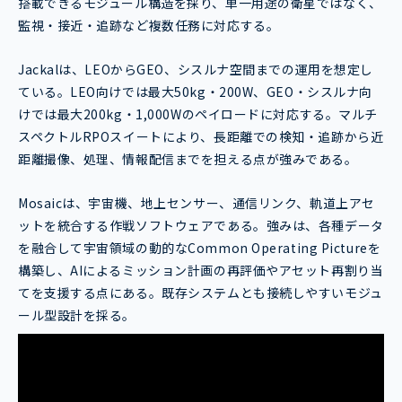
搭載できるモジュール構造を採り、単一用途の衛星ではなく、
監視・接近・追跡など複数任務に対応する。
Jackalは、LEOからGEO、シスルナ空間までの運用を想定し
ている。LEO向けでは最大50kg・200W、GEO・シスルナ向
けでは最大200kg・1,000Wのペイロードに対応する。マルチ
スペクトルRPOスイートにより、長距離での検知・追跡から近
距離撮像、処理、情報配信までを担える点が強みである。
Mosaicは、宇宙機、地上センサー、通信リンク、軌道上アセ
ットを統合する作戦ソフトウェアである。強みは、各種データ
を融合して宇宙領域の動的なCommon Operating Pictureを
構築し、AIによるミッション計画の再評価やアセット再割り当
てを支援する点にある。既存システムとも接続しやすいモジュ
ール型設計を採る。