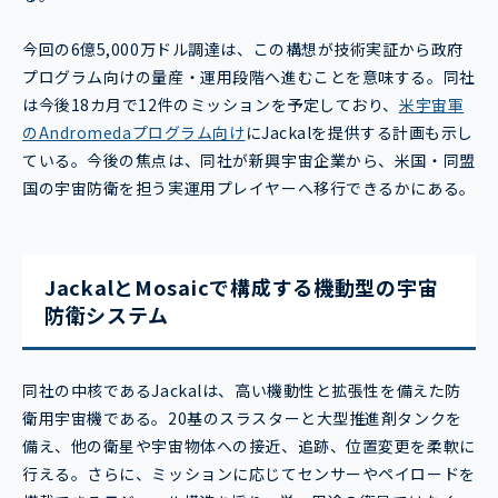
今回の6億5,000万ドル調達は、この構想が技術実証から政府
プログラム向けの量産・運用段階へ進むことを意味する。同社
は今後18カ月で12件のミッションを予定しており、
米宇宙軍
のAndromedaプログラム向け
にJackalを提供する計画も示し
ている。今後の焦点は、同社が新興宇宙企業から、米国・同盟
国の宇宙防衛を担う実運用プレイヤーへ移行できるかにある。
JackalとMosaicで構成する機動型の宇宙
防衛システム
同社の中核であるJackalは、高い機動性と拡張性を備えた防
衛用宇宙機である。20基のスラスターと大型推進剤タンクを
備え、他の衛星や宇宙物体への接近、追跡、位置変更を柔軟に
行える。さらに、ミッションに応じてセンサーやペイロードを