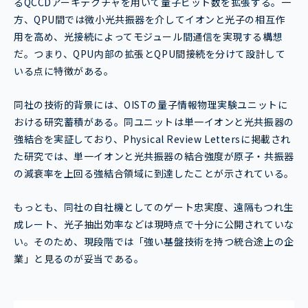
るQCCDアーキテクチャを用いて量子ビット数を拡張する。一
方、QPU間では微小光共振器を介してイオンと光子の相互作
用を高め、光接続によってモジュール間通信を実現する構想
だ。つまり、QPU内部の拡張とQPU間接続を分けて設計して
いる点に特徴がある。
同社の技術的背景には、OISTの量子情報物理実験ユニットに
おける研究蓄積がある。同ユニットは単一イオンと光共振器の
強結合を実証しており、Physical Review Lettersに掲載され
た研究では、単一イオンと光共振器の結合強度が原子・共振器
の減衰率を上回る強結合領域に到達したことが示されている。
もっとも、同社の自社機としてのゲート忠実度、遠隔もつれ生
成レート、光子抽出効率などは現時点で十分に公開されていな
い。そのため、現段階では「強い基盤技術を持つ統合途上の企
業」と見るのが妥当である。