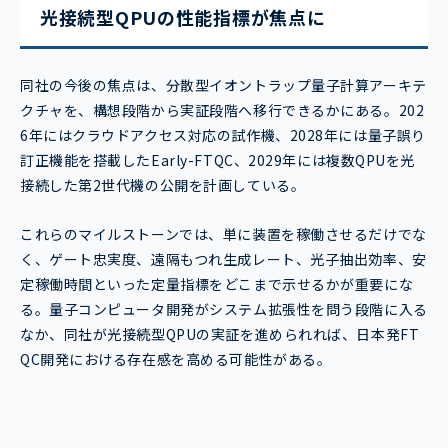
光接続型QPUの性能指標が焦点に
同社の今後の焦点は、分散型イオントラップ量子計算アーキテ
クチャを、構想段階から実証段階へ移行できるかにある。202
6年にはクラウドアクセス対応の試作機、2028年には量子誤り
訂正機能を搭載したEarly-FTQC、2029年には複数QPUを光
接続した第2世代機の公開を計画している。
これらのマイルストーンでは、単に装置を稼働させるだけでな
く、ゲート忠実度、遠隔もつれ生成レート、光子抽出効率、安
定稼働時間といった定量指標をどこまで示せるかが重要にな
る。量子コンピュータ開発がシステム拡張性を問う段階に入る
なか、同社が光接続型QPUの実証を進められれば、日本発FT
QC開発における存在感を高める可能性がある。