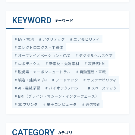
KEYWORD
キーワード
EV・電池
アグリテック
エアモビリティ
エレクトロニクス・半導体
オープンイノベーション・CVC
デジタルヘルスケア
ロボティクス
新素材・先端素材
次世代HMI
脱炭素・カーボンニュートラル
自動運転・車載
製造・建築IoT/AI
フードテック
サステナビリティ
AI・機械学習
バイオテクノロジー
スペーステック
BMI（ブレイン・マシーン・インターフェース）
3Dプリンタ
量子コンピュータ
通信技術
CATEGORY
カテゴリ