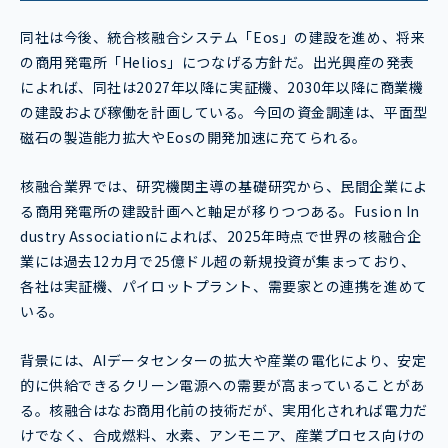
同社は今後、統合核融合システム「Eos」の建設を進め、将来
の商用発電所「Helios」につなげる方針だ。出光興産の発表
によれば、同社は2027年以降に実証機、2030年以降に商業機
の建設および稼働を計画している。今回の資金調達は、平面型
磁石の製造能力拡大やEosの開発加速に充てられる。
核融合業界では、研究機関主導の基礎研究から、民間企業によ
る商用発電所の建設計画へと軸足が移りつつある。Fusion In
dustry Associationによれば、2025年時点で世界の核融合企
業には過去12カ月で25億ドル超の新規投資が集まっており、
各社は実証機、パイロットプラント、需要家との連携を進めて
いる。
背景には、AIデータセンターの拡大や産業の電化により、安定
的に供給できるクリーン電源への需要が高まっていることがあ
る。核融合はなお商用化前の技術だが、実用化されれば電力だ
けでなく、合成燃料、水素、アンモニア、産業プロセス向けの