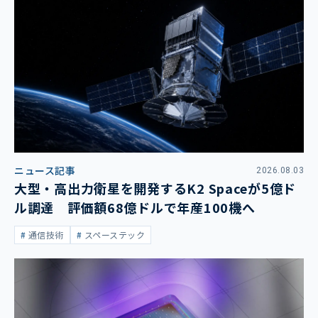
ニュース記事
2026.08.03
大型・高出力衛星を開発するK2 Spaceが5億ド
ル調達 評価額68億ドルで年産100機へ
通信技術
スペーステック