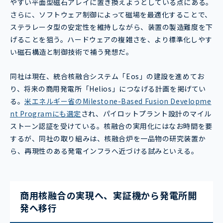
やすい平面型磁石アレイに置き換えようとしている点にある。
さらに、ソフトウェア制御によって磁場を最適化することで、
ステラレータ型の安定性を維持しながら、装置の製造難度を下
げることを狙う。ハードウェアの複雑さを、より標準化しやす
い磁石構造と制御技術で補う発想だ。
同社は現在、統合核融合システム「Eos」の建設を進めてお
り、将来の商用発電所「Helios」につなげる計画を掲げてい
る。
米エネルギー省のMilestone-Based Fusion Developme
nt Programにも選定
され、パイロットプラント設計のマイル
ストーン認証を受けている。核融合の実用化にはなお時間を要
するが、同社の取り組みは、核融合炉を一品物の研究装置か
ら、再現性のある発電インフラへ近づける試みといえる。
商用核融合の実現へ、実証機から発電所開
発へ移行