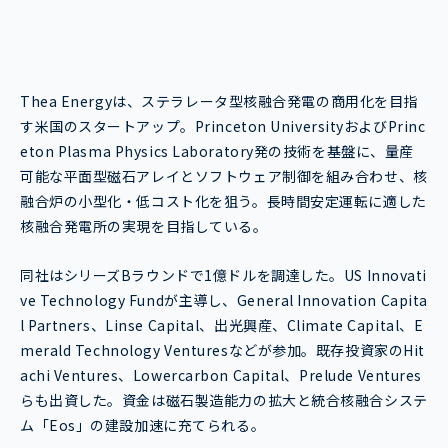
Thea Energyは、ステラレータ型核融合発電の商用化を目指
す米国のスタートアップ。Princeton UniversityおよびPrinc
eton Plasma Physics Laboratory発の技術を基盤に、量産
可能な平面型磁石アレイとソフトウェア制御を組み合わせ、核
融合炉の小型化・低コスト化を狙う。長時間安定運転に適した
核融合発電所の実現を目指している。
同社はシリーズBラウンドで1億ドルを調達した。US Innovati
ve Technology Fundが主導し、General Innovation Capita
l Partners、Linse Capital、出光興産、Climate Capital、E
merald Technology Venturesなどが参加。既存投資家のHit
achi Ventures、Lowercarbon Capital、Prelude Ventures
らも出資した。資金は磁石製造能力の拡大と統合核融合システ
ム「Eos」の建設加速に充てられる。