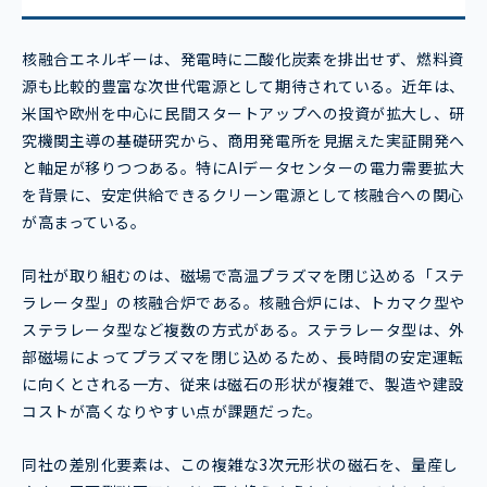
核融合エネルギーは、発電時に二酸化炭素を排出せず、燃料資
源も比較的豊富な次世代電源として期待されている。近年は、
米国や欧州を中心に民間スタートアップへの投資が拡大し、研
究機関主導の基礎研究から、商用発電所を見据えた実証開発へ
と軸足が移りつつある。特にAIデータセンターの電力需要拡大
を背景に、安定供給できるクリーン電源として核融合への関心
が高まっている。
同社が取り組むのは、磁場で高温プラズマを閉じ込める「ステ
ラレータ型」の核融合炉である。核融合炉には、トカマク型や
ステラレータ型など複数の方式がある。ステラレータ型は、外
部磁場によってプラズマを閉じ込めるため、長時間の安定運転
に向くとされる一方、従来は磁石の形状が複雑で、製造や建設
コストが高くなりやすい点が課題だった。
同社の差別化要素は、この複雑な3次元形状の磁石を、量産し