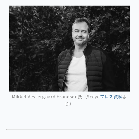
Mikkel Vestergaard Frandsen
氏（Sceye
プレス資料
よ
り）