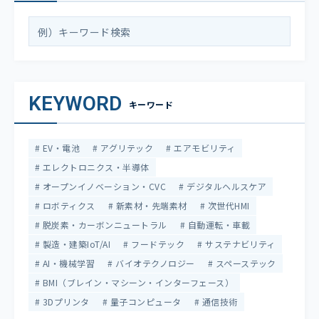
KEYWORD
キーワード
EV・電池
アグリテック
エアモビリティ
エレクトロニクス・半導体
オープンイノベーション・CVC
デジタルヘルスケア
ロボティクス
新素材・先端素材
次世代HMI
脱炭素・カーボンニュートラル
自動運転・車載
製造・建築IoT/AI
フードテック
サステナビリティ
AI・機械学習
バイオテクノロジー
スペーステック
BMI（ブレイン・マシーン・インターフェース）
3Dプリンタ
量子コンピュータ
通信技術