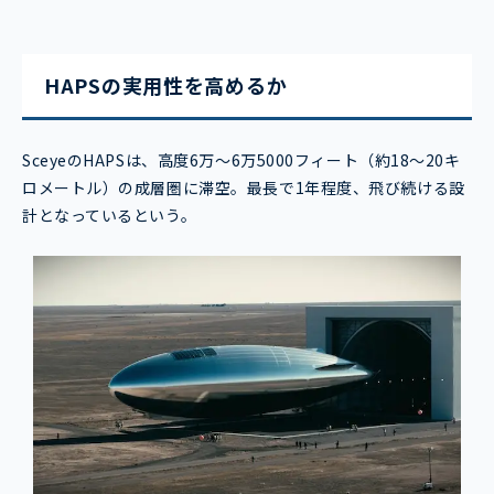
HAPSの実用性を高めるか
Sceye
のHAPSは、高度6万〜6万5000フィート（約18〜20キ
ロメートル）の成層圏に滞空。最長で1年程度、飛び続ける設
計となっているという。