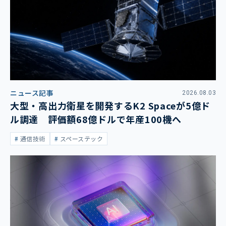
ニュース記事
2026.08.03
大型・高出力衛星を開発するK2 Spaceが5億ド
ル調達 評価額68億ドルで年産100機へ
通信技術
スペーステック