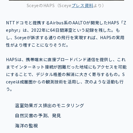
Sceye
のHAPS（Sceye
プレス資料
より）
NTTドコモと提携するAirbus系のAALTOが開発したHAPS「Z
ephyr」は、2022年に64日間滞空という記録を残した。も
し、Sceyeが訴求する通りの飛行を実現すれば、HAPSの実用
性がより増すことになりそうだ。
HAPSは、携帯端末に直接ブロードバンド通信を提供し、これ
までインターネット接続が困難だった地域にもアクセスを可能
にすることで、デジタル格差の解消に大きく寄与するもの。S
ceyeは成層圏からの観測技術を活用し、次のような活動も行
う。
温室効果ガス排出のモニタリング
自然災害の予測、発見
海洋の監視