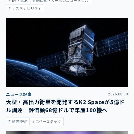
EV・電池
脱炭素・カーボンニュートラル
サステナビリティ
ニュース記事
2026.08.03
大型・高出力衛星を開発するK2 Spaceが5億ド
ル調達 評価額68億ドルで年産100機へ
通信技術
スペーステック