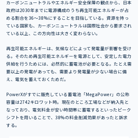
カーボンニュートラルやエネルギー安全保障の観点から、日本
政府は2030年までに電源構成のうち再生可能エネルギーが占
める割合を36〜38%にすることを目指している。資源を持っ
ている国家も、カーボンニュートラルは国際社会から要求され
ている以上、この方向性は大きく変わらない。
再生可能エネルギーは、気候などによって発電量が影響を受け
る。そのため再生可能エネルギーを電源として、安定した電力
供給を行うためには、必然的に蓄電池が必要となる。たとえ需
要以上の発電があっても、需要より発電量が少ない場合に備
え、電気を蓄えておくためだ。
PowerXがすでに販売している蓄電池「MegaPower」の公称
容量は2742キロワット時。現在のところ工場などが納入先と
なっており、電気料金が安い時間帯に蓄電するといったピーク
シフトを用いることで、38%の料金削減効果があったと訴求
する。