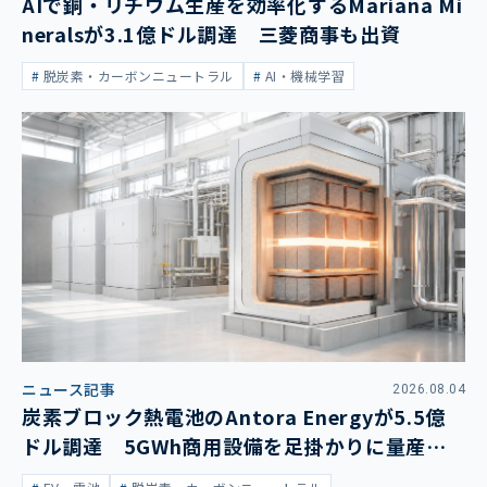
AIで銅・リチウム生産を効率化するMariana Mi
neralsが3.1億ドル調達 三菱商事も出資
脱炭素・カーボンニュートラル
AI・機械学習
ニュース記事
2026.08.04
炭素ブロック熱電池のAntora Energyが5.5億
ドル調達 5GWh商用設備を足掛かりに量産拡
大