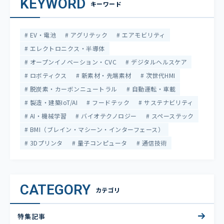
KEYWORD
キーワード
EV・電池
アグリテック
エアモビリティ
エレクトロニクス・半導体
オープンイノベーション・CVC
デジタルヘルスケア
ロボティクス
新素材・先端素材
次世代HMI
脱炭素・カーボンニュートラル
自動運転・車載
製造・建築IoT/AI
フードテック
サステナビリティ
AI・機械学習
バイオテクノロジー
スペーステック
BMI（ブレイン・マシーン・インターフェース）
3Dプリンタ
量子コンピュータ
通信技術
CATEGORY
カテゴリ
特集記事