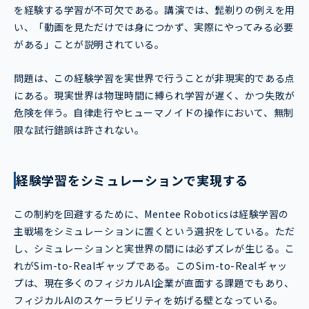
を経験する学習が不可欠である。講演では、髭剃りの例えを用
い、「動画を見ただけでは身につかず、実際にやってみる必要
がある」ことが説明されている。
問題は、この経験学習を実世界で行うことが非現実的である点
にある。現実世界は物理時間に縛られ学習が遅く、かつ失敗が
危険を伴う。自律走行やヒューマノイドの操作において、無制
限な試行錯誤は許されない。
経験学習をシミュレーションで実現する
この制約を回避するために、Mentee Roboticsは経験学習の
主戦場をシミュレーションに置くという選択をしている。ただ
し、シミュレーションと実世界の間には必ずズレが生じる。こ
れがSim-to-Realギャップである。このSim-to-Realギャッ
プは、現在多くのフィジカルAI企業が直面する課題でもあり、
フィジカルAIのスケーラビリティを妨げる壁となっている。