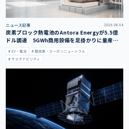
ニュース記事
2026.08.04
炭素ブロック熱電池のAntora Energyが5.5億
ドル調達 5GWh商用設備を足掛かりに量産拡
大
EV・電池
脱炭素・カーボンニュートラル
サステナビリティ