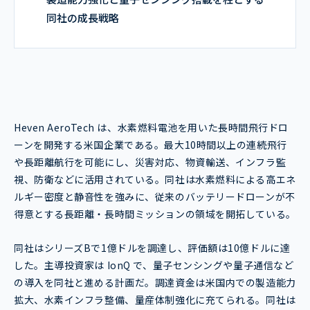
同社の成長戦略
Heven AeroTech は、水素燃料電池を用いた長時間飛行ドロ
ーンを開発する米国企業である。最大10時間以上の連続飛行
や長距離航行を可能にし、災害対応、物資輸送、インフラ監
視、防衛などに活用されている。同社は水素燃料による高エネ
ルギー密度と静音性を強みに、従来のバッテリードローンが不
得意とする長距離・長時間ミッションの領域を開拓している。
同社はシリーズBで1億ドルを調達し、評価額は10億ドルに達
した。主導投資家は IonQ で、量子センシングや量子通信など
の導入を同社と進める計画だ。調達資金は米国内での製造能力
拡大、水素インフラ整備、量産体制強化に充てられる。同社は