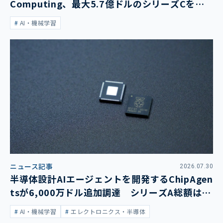
Computing、最大5.7億ドルのシリーズCを発
表
AI・機械学習
ニュース記事
2026.07.30
半導体設計AIエージェントを開発するChipAgen
tsが6,000万ドル追加調達 シリーズA総額は1
億3,400万ドルに
AI・機械学習
エレクトロニクス・半導体