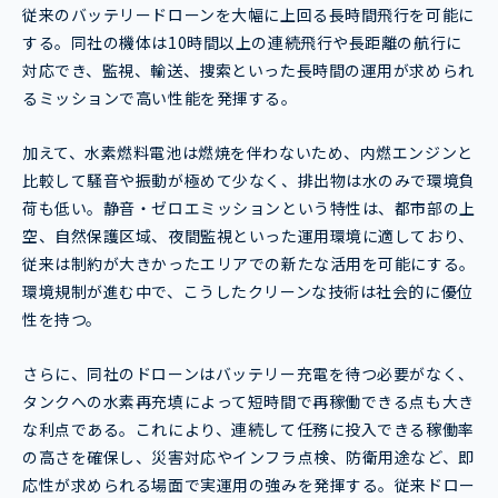
従来のバッテリードローンを大幅に上回る長時間飛行を可能に
する。同社の機体は10時間以上の連続飛行や長距離の航行に
対応でき、監視、輸送、捜索といった長時間の運用が求められ
るミッションで高い性能を発揮する。
加えて、水素燃料電池は燃焼を伴わないため、内燃エンジンと
比較して騒音や振動が極めて少なく、排出物は水のみで環境負
荷も低い。静音・ゼロエミッションという特性は、都市部の上
空、自然保護区域、夜間監視といった運用環境に適しており、
従来は制約が大きかったエリアでの新たな活用を可能にする。
環境規制が進む中で、こうしたクリーンな技術は社会的に優位
性を持つ。
さらに、同社のドローンはバッテリー充電を待つ必要がなく、
タンクへの水素再充填によって短時間で再稼働できる点も大き
な利点である。これにより、連続して任務に投入できる稼働率
の高さを確保し、災害対応やインフラ点検、防衛用途など、即
応性が求められる場面で実運用の強みを発揮する。従来ドロー