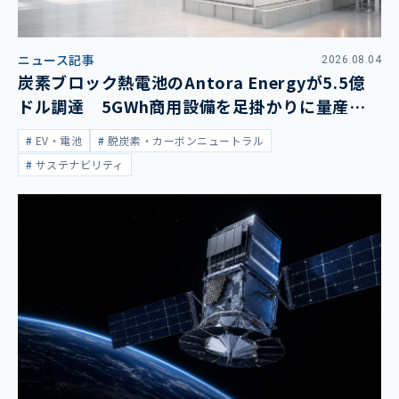
ニュース記事
2026.08.04
炭素ブロック熱電池のAntora Energyが5.5億
ドル調達 5GWh商用設備を足掛かりに量産拡
大
EV・電池
脱炭素・カーボンニュートラル
サステナビリティ