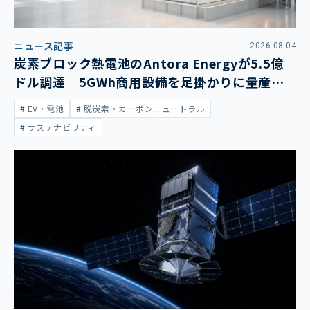
ニュース記事
2026.08.04
炭素ブロック熱電池のAntora Energyが5.5億
ドル調達 5GWh商用設備を足掛かりに量産拡
大
EV・電池
脱炭素・カーボンニュートラル
サステナビリティ