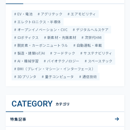
EV・電池
アグリテック
エアモビリティ
エレクトロニクス・半導体
オープンイノベーション・CVC
デジタルヘルスケア
ロボティクス
新素材・先端素材
次世代HMI
脱炭素・カーボンニュートラル
自動運転・車載
製造・建築IoT/AI
フードテック
サステナビリティ
AI・機械学習
バイオテクノロジー
スペーステック
BMI（ブレイン・マシーン・インターフェース）
3Dプリンタ
量子コンピュータ
通信技術
CATEGORY
カテゴリ
特集記事