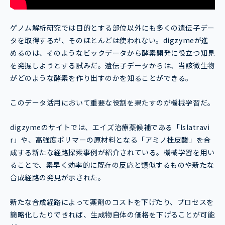
ゲノム解析研究では目的とする部位以外にも多くの遺伝子デー
タを取得するが、そのほとんどは使われない。digzymeが進
めるのは、そのようなビックデータから酵素開発に役立つ知見
を発掘しようとする試みだ。遺伝子データからは、当該微生物
がどのような酵素を作り出すのかを知ることができる。
このデータ活用において重要な役割を果たすのが機械学習だ。
digzymeのサイトでは、エイズ治療薬候補である「Islatravi
r」や、高強度ポリマーの原材料となる「アミノ桂皮酸」を合
成する新たな経路探索事例が紹介されている。機械学習を用い
ることで、素早く効率的に既存の反応と類似するものや新たな
合成経路の発見が示された。
新たな合成経路によって薬剤のコストを下げたり、プロセスを
簡略化したりできれば、生成物自体の価格を下げることが可能