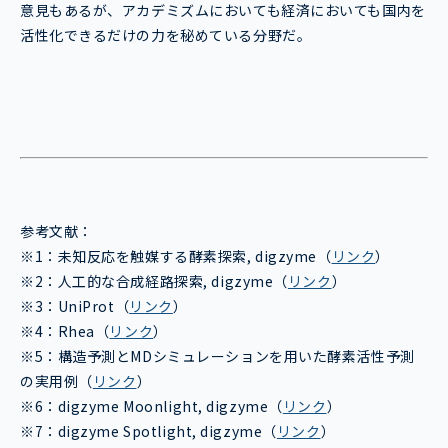
意見もあるが、アカデミズムにおいても経済においても国内を
活性化できるだけの力を秘めている分野だ。
参考文献：
※1：未知反応を触媒する酵素探索, digzyme（
リンク
）
※2：人工的な合成経路探索, digzyme（
リンク
）
※3：UniProt（
リンク
）
※4：Rhea（
リンク
）
※5：構造予測とMDシミュレーションを用いた酵素活性予測
の実用例（
リンク
）
※6：digzyme Moonlight, digzyme（
リンク
）
※7：digzyme Spotlight, digzyme（
リンク
）