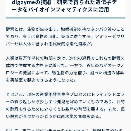
digzymeの技術｜研究で得られた遺伝子デ
ータをバイオインフォマティクスに活用
酵素とは、生物が生み出す、触媒機能を持つタンパク質のこと
であり、多くは食物の消化、吸収に寄与する。アミラーゼやリ
パーゼは人体に含まれる代表的な消化酵素だ。
人類は数万年単位の時間をかけ、進化の過程でこれらの酵素を
体内で生成する力を身に着けた。一方で、近年のバイオテクノ
ロジーの発展によって、微生物の力を借り、狙った構造の酵素
を実験室で製造できるようになった。
とはいえ、現在の産業用酵素生産プロセスはトライアンドエラ
ーの繰り返しから少しずつ知見を深めていくものであり、目的
の酵素を作るために少なくとも数年の時間を要する。また、良
い酵素が見つかるかどうかは運次第の側面もある。
対して、東工大発ベンチャーの digzymeは、情報科学やシミ