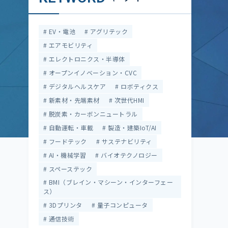
EV・電池
アグリテック
エアモビリティ
エレクトロニクス・半導体
オープンイノベーション・CVC
デジタルヘルスケア
ロボティクス
新素材・先端素材
次世代HMI
脱炭素・カーボンニュートラル
自動運転・車載
製造・建築IoT/AI
フードテック
サステナビリティ
AI・機械学習
バイオテクノロジー
スペーステック
BMI（ブレイン・マシーン・インターフェー
ス）
3Dプリンタ
量子コンピュータ
通信技術