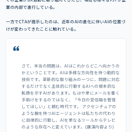
業の内部で進行している。
一方でCTAが提示したのは、近年のAIの進化に伴いAIの位置づ
けが変わってきたことに触れている。
さて、本当の問題は、AIはこれからどこへ向かうの
かということです。AIは多様な⽅向性を持つ動的な
技術です。⾰新的な取り組みの⼀つに、問題に対応
するだけでなく主体的に⾏動するAIへの根本的な
転換を⽰すAIがあります。もはや単にメールを書く
⼿助けをするのではなく、「今⽇の受信箱を管理
してほしい」と頼む時代です。 アクセンチュアの
ような腕を持つAIエージェントは私たちの代わり
に⾃律的に⾏動し、AIを単なるツールからテレビ
のような存在へと変えています。(講演内容より)