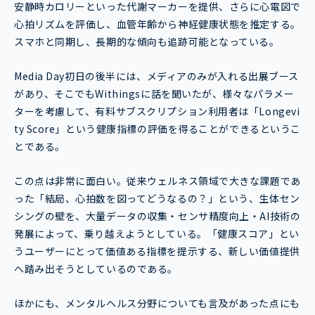
安静時カロリーといった代謝マーカーを提供、さらに心電図で
心拍リズムを評価し、血管年齢から神経健康状態を推定する。
スマホと同期し、長期的な傾向も追跡可能となっている。
Media Day初日の後半には、メディアのみが入れる出展ブース
があり、そこでもWithingsに話を聞いたが、様々なパラメー
ターを考慮して、有料サブスクリプション利用者は「Longevi
ty Score」という健康指標の評価を得ることができるというこ
とである。
この点は非常に面白い。従来ウェルネス領域で大きな課題であ
った「結局、心拍数を図ってどうなるの？」という、生体セン
シングの壁を、大量データの収集・センサ精度向上・AI技術の
発展によって、乗り越えようとしている。「健康スコア」とい
うユーザーにとって価値ある指標を提示する、新しい価値提供
へ踏み出そうとしているのである。
ほかにも、メンタルヘルス分野についても言及があった点にも