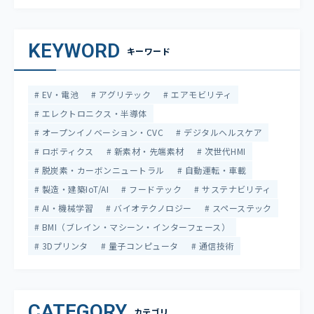
KEYWORD
キーワード
EV・電池
アグリテック
エアモビリティ
エレクトロニクス・半導体
オープンイノベーション・CVC
デジタルヘルスケア
ロボティクス
新素材・先端素材
次世代HMI
脱炭素・カーボンニュートラル
自動運転・車載
製造・建築IoT/AI
フードテック
サステナビリティ
AI・機械学習
バイオテクノロジー
スペーステック
BMI（ブレイン・マシーン・インターフェース）
3Dプリンタ
量子コンピュータ
通信技術
CATEGORY
カテゴリ