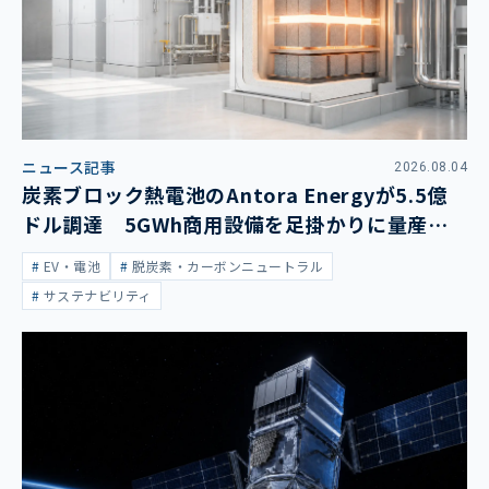
ニュース記事
2026.08.04
炭素ブロック熱電池のAntora Energyが5.5億
ドル調達 5GWh商用設備を足掛かりに量産拡
大
EV・電池
脱炭素・カーボンニュートラル
サステナビリティ