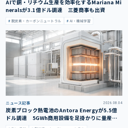
AIで銅・リチウム生産を効率化するMariana Mi
neralsが3.1億ドル調達 三菱商事も出資
脱炭素・カーボンニュートラル
AI・機械学習
ニュース記事
2026.08.04
炭素ブロック熱電池のAntora Energyが5.5億
ドル調達 5GWh商用設備を足掛かりに量産拡
大