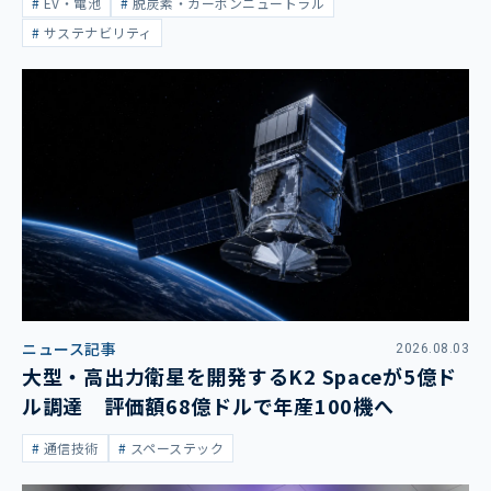
EV・電池
脱炭素・カーボンニュートラル
サステナビリティ
ニュース記事
2026.08.03
大型・高出力衛星を開発するK2 Spaceが5億ド
ル調達 評価額68億ドルで年産100機へ
通信技術
スペーステック