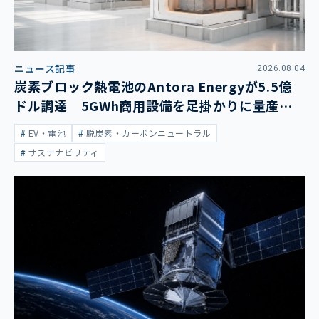
ニュース記事
2026.08.04
炭素ブロック熱電池のAntora Energyが5.5億
ドル調達 5GWh商用設備を足掛かりに量産拡
大
EV・電池
脱炭素・カーボンニュートラル
サステナビリティ