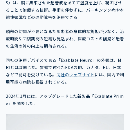
S）は、脳に集束させた超音波をあてて温度を上げ、凝固させ
ることで治療する技術。手術を伴わずに、パーキンソン病や本
態性振戦などの運動障害を治療できる。
頭部の切開が不要となるため患者の身体的な負担が少なく、治
療時間や回復期間の短縮も見込まれ、医療コストの削減と患者
の生活の質の向上も期待される。
同社の治療デバイスである「Exablate Neuro」の外観は、M
RIとほぼ同じだ。冒頭で述べたFDAの他、カナダ、EU、日本
などで認可を受けている。
同社のウェブサイ
ト
には、国内で利
用可能な病院も掲載されている。
2024年1月には、アップグレードした新製品「Exablate Prim
e」を発表した。