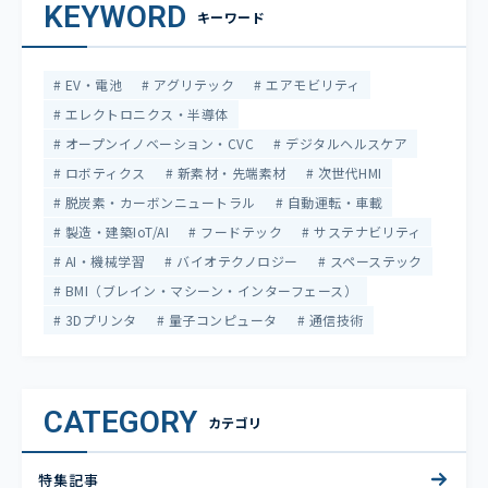
KEYWORD
キーワード
EV・電池
アグリテック
エアモビリティ
エレクトロニクス・半導体
オープンイノベーション・CVC
デジタルヘルスケア
ロボティクス
新素材・先端素材
次世代HMI
脱炭素・カーボンニュートラル
自動運転・車載
製造・建築IoT/AI
フードテック
サステナビリティ
AI・機械学習
バイオテクノロジー
スペーステック
BMI（ブレイン・マシーン・インターフェース）
3Dプリンタ
量子コンピュータ
通信技術
CATEGORY
カテゴリ
特集記事