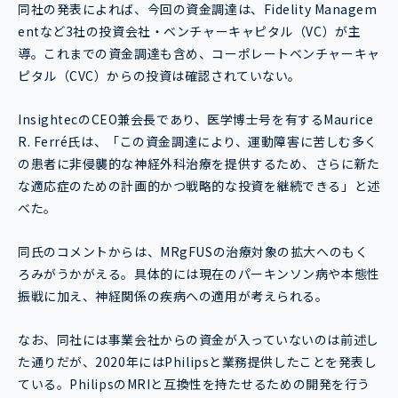
同社の発表によれば、今回の資金調達は、Fidelity Managem
entなど3社の投資会社・ベンチャーキャピタル（VC）が主
導。これまでの資金調達も含め、コーポレートベンチャーキャ
ピタル（CVC）からの投資は確認されていない。
InsightecのCEO兼会長であり、医学博士号を有するMaurice
R. Ferré氏は、「この資金調達により、運動障害に苦しむ多く
の患者に非侵襲的な神経外科治療を提供するため、さらに新た
な適応症のための計画的かつ戦略的な投資を継続できる」と述
べた。
同氏のコメントからは、MRgFUSの治療対象の拡大へのもく
ろみがうかがえる。具体的には現在のパーキンソン病や本態性
振戦に加え、神経関係の疾病への適用が考えられる。
なお、同社には事業会社からの資金が入っていないのは前述し
た通りだが、2020年にはPhilipsと業務提供したことを発表し
ている。PhilipsのMRIと互換性を持たせるための開発を行う