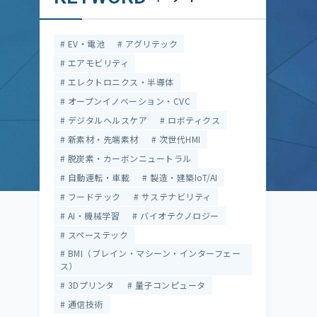
EV・電池
アグリテック
エアモビリティ
エレクトロニクス・半導体
オープンイノベーション・CVC
デジタルヘルスケア
ロボティクス
新素材・先端素材
次世代HMI
脱炭素・カーボンニュートラル
自動運転・車載
製造・建築IoT/AI
フードテック
サステナビリティ
AI・機械学習
バイオテクノロジー
スペーステック
BMI（ブレイン・マシーン・インターフェー
ス）
3Dプリンタ
量子コンピュータ
通信技術