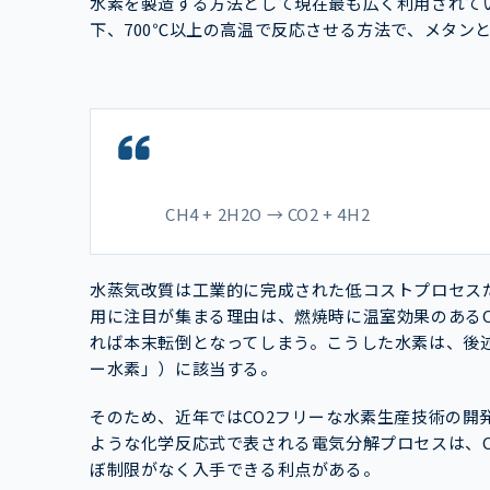
水素を製造する方法として現在最も広く利用されて
下、700℃以上の高温で反応させる方法で、メタン
CH4 + 2H2O → CO2 + 4H2
水蒸気改質は工業的に完成された低コストプロセスだ
用に注目が集まる理由は、燃焼時に温室効果のあるC
れば本末転倒となってしまう。こうした水素は、後述
ー水素」）に該当する。
そのため、近年ではCO2フリーな水素生産技術の開
ような化学反応式で表される電気分解プロセスは、C
ぼ制限がなく入手できる利点がある。