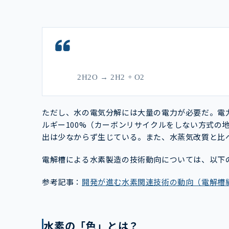
2H2O → 2H2 + O2
ただし、水の電気分解には大量の電力が必要だ。電力
ルギー100%（カーボンリサイクルをしない方式の
出は少なからず生じている。また、水蒸気改質と比
電解槽による水素製造の技術動向については、以下
参考記事：
開発が進む水素関連技術の動向（電解槽
水素の「色」とは？