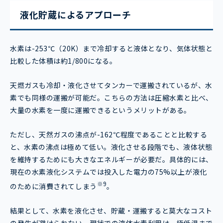
液化貯蔵によるアプローチ
水素は-253℃（20K）まで冷却すると液体となり、気体状態と
比較した体積は約1/800になる。
天燃ガスも冷却・液化させてタンカーで運搬されているが、水
素でも同様の運搬が可能だ。こちらの方法は圧縮水素と比べ、
大量の水素を一度に運搬できるというメリットがある。
ただし、天然ガスの沸点が-162℃程度であることと比較する
と、水素の沸点は極めて低い。液化させる段階でも、液体状態
を維持するためにも大きなエネルギーが必要だ。具体的には、
現在の水素液化システムでは投入した電力の75%以上が液化
※9
のために消費されてしまう
。
結果として、水素を液化させ、貯蔵・運搬すると莫大なコスト
の発生が避けられない。現状での液体水素利用は、極低温まで