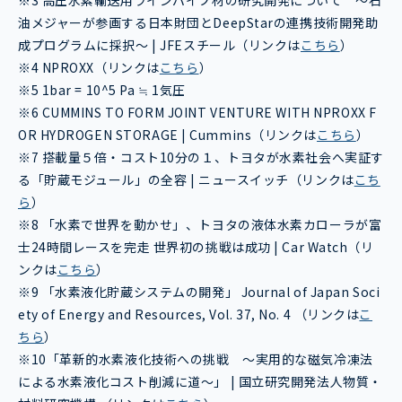
油メジャーが参画する日本財団とDeepStarの連携技術開発助
成プログラムに採択～ | JFEスチール（リンクは
こちら
）
※4 NPROXX（リンクは
こちら
）
※5 1bar = 10^5 Pa ≒ 1気圧
※6 CUMMINS TO FORM JOINT VENTURE WITH NPROXX F
OR HYDROGEN STORAGE | Cummins（リンクは
こちら
）
※7 搭載量５倍・コスト10分の１、トヨタが水素社会へ実証す
る「貯蔵モジュール」の全容 | ニュースイッチ（リンクは
こち
ら
）
※8 「水素で世界を動かせ」、トヨタの液体水素カローラが富
士24時間レースを完走 世界初の挑戦は成功 | Car Watch（リ
ンクは
こちら
）
※9 「水素液化貯蔵システムの開発」 Journal of Japan Soci
ety of Energy and Resources, Vol. 37, No. 4 （リンクは
こ
ちら
）
※10「革新的水素液化技術への挑戦 ～実用的な磁気冷凍法
による水素液化コスト削減に道～」 | 国立研究開発法人物質・