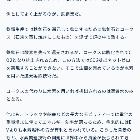
例としてよく上がるのが、鉄鋼業だ。
鉄鋼生産では鉄鉱石を還元して鉄にするために鉄鉱石とコーク
ス（石炭を蒸し焼きにしたもの）を混ぜて炉の中で熱する。
鉄鉱石は酸素を失って還元されるが、コークスは酸化されてC
O2となり排出されるため、この方法ではCO2排出ネットゼロ
を実現することができない。そこで注目を集めているのが水素
を用いた還元製鉄技術だ。
コークスの代わりに水素を用いれば排出されるのは実質水のみ
となる。
他にも、トラックや船舶などの長大なモビリティーでは電池の
重量増加に伴ってエネルギー効率が落ちるため、将来的にはE
Vよりも水素燃料の方が有利と言われている。こうした背景の
もと、水素関連技術の開発に世界中から資金が投じられてき