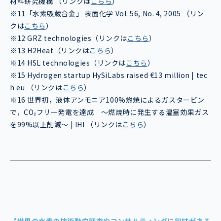
材料研究機構 （リンクは
こちら
）
※11「水素吸蔵合金」 表面化学 Vol. 56, No. 4, 2005 （リン
クは
こちら
）
※12 GRZ technologies（リンクは
こちら
）
※13 H2Heat（リンクは
こちら
）
※14 HSL technologies（リンクは
こちら
）
※15 Hydrogen startup HySiLabs raised €13 million | tec
h eu （リンクは
こちら
）
※16 世界初，液体アンモニア100%燃焼によるガスタービン
で，CO₂フリー発電を達成 ～燃焼時に発生する温室効果ガス
を99%以上削減～ | IHI （リンクは
こちら
）
【世界の水素の技術動向調査やコンサルティングに興味がある