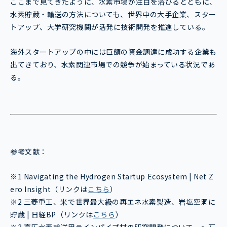
ここまで見てきたように、水素市場が注目を浴びるとともに、
水素貯蔵・輸送の方法についても、世界中の大手企業、スター
トアップ、大学研究機関が活発に技術開発を推進している。
海外スタートアップの中には巨額の資金調達に成功する企業も
出てきており、水素関連市場での競争が始まっている状況であ
る。
参考文献：
※1 Navigating the Hydrogen Startup Ecosystem | Net Z
ero Insight（リンクは
こちら
）
※2 三菱重工、米で世界最大級の再エネ水素製造、岩塩空洞に
貯蔵 | 日経BP（リンクは
こちら
）
※3 高圧水素輸送用ラインパイプ材の研究開発について ～石