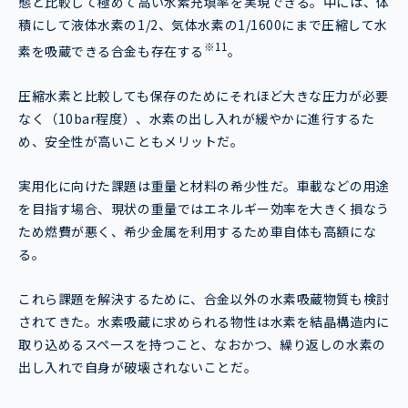
態と比較して極めて高い水素充填率を実現できる。中には、体
積にして液体水素の1/2、気体水素の1/1600にまで圧縮して水
※11
素を吸蔵できる合金も存在する
。
圧縮水素と比較しても保存のためにそれほど大きな圧力が必要
なく（10bar程度）、水素の出し入れが緩やかに進行するた
め、安全性が高いこともメリットだ。
実用化に向けた課題は重量と材料の希少性だ。車載などの用途
を目指す場合、現状の重量ではエネルギー効率を大きく損なう
ため燃費が悪く、希少金属を利用するため車自体も高額にな
る。
これら課題を解決するために、合金以外の水素吸蔵物質も検討
されてきた。水素吸蔵に求められる物性は水素を結晶構造内に
取り込めるスペースを持つこと、なおかつ、繰り返しの水素の
出し入れで自身が破壊されないことだ。