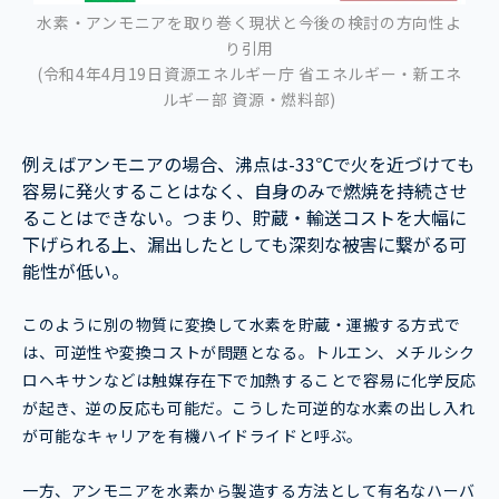
水素・アンモニアを取り巻く現状と今後の検討の方向性よ
り引用
(令和4年4月19日資源エネルギー庁 省エネルギー・新エネ
ルギー部 資源・燃料部)
例えばアンモニアの場合、沸点は-33℃で火を近づけても
容易に発火することはなく、自身のみで燃焼を持続させ
ることはできない。つまり、貯蔵・輸送コストを大幅に
下げられる上、漏出したとしても深刻な被害に繋がる可
能性が低い。
このように別の物質に変換して水素を貯蔵・運搬する方式で
は、可逆性や変換コストが問題となる。トルエン、メチルシク
ロヘキサンなどは触媒存在下で加熱することで容易に化学反応
が起き、逆の反応も可能だ。こうした可逆的な水素の出し入れ
が可能なキャリアを有機ハイドライドと呼ぶ。
一方、アンモニアを水素から製造する方法として有名なハーバ