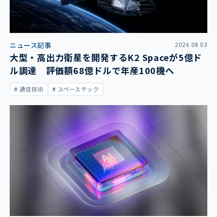
ニュース記事
2026.08.03
大型・高出力衛星を開発するK2 Spaceが5億ド
ル調達 評価額68億ドルで年産100機へ
通信技術
スペーステック