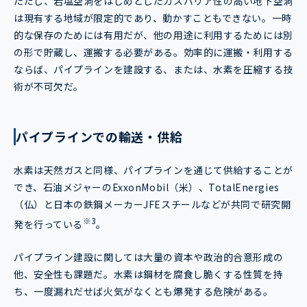
ただし、岩塩空洞をはじめとしたガスバリア性の高い地下空洞
は現有する地域が限定的であり、動かすこともできない。一時
的な保存のためには有用だが、他の用途に利用するためには別
の形で貯蔵し、運搬する必要がある。効率的に運搬・利用する
ならば、パイプラインを建設する、または、水素を圧縮する技
術が不可欠だ。
パイプラインでの輸送・供給
水素は天然ガスと同様、パイプラインを通じて供給することが
でき、石油メジャーのExxonMobil（米）、TotalEnergies
（仏）と日本の鉄鋼メーカーJFEスチールなどが共同で研究開
※3
発を行っている
。
パイプライン建設に関しては大量の資本や政治的合意形成の
他、安全性も課題だ。水素は鋼材を腐食し脆くする性質を持
ち、一度漏れだせば火気がなくとも爆発する危険がある。