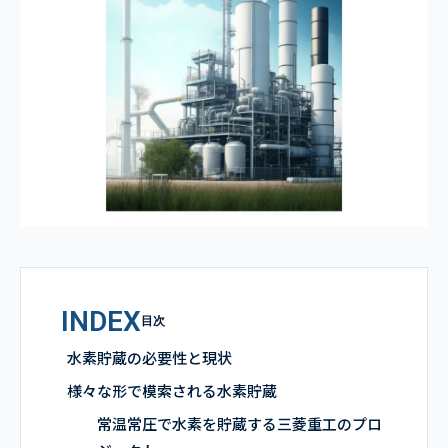
INDEX
目次
水素貯蔵の必要性と現状
様々な形で模索される水素貯蔵
常温常圧で水素を貯蔵する三菱重工のプロ