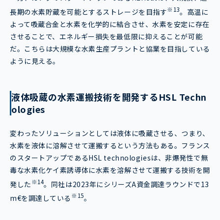
※13
長期の水素貯蔵を可能とするストレージを目指す
。高温に
よって吸蔵合金と水素を化学的に結合させ、水素を安定に存在
させることで、エネルギー損失を最低限に抑えることが可能
だ。こちらは大規模な水素生産プラントと協業を目指している
ように見える。
液体吸蔵の水素運搬技術を開発するHSL Techn
ologies
変わったソリューションとしては液体に吸蔵させる、つまり、
水素を液体に溶解させて運搬するという方法もある。フランス
のスタートアップであるHSL technologiesは、非爆発性で無
毒な水素化ケイ素誘導体に水素を溶解させて運搬する技術を開
※14
発した
。同社は2023年にシリーズA資金調達ラウンドで13
※15
m€を調達している
。