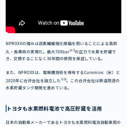
NPROXXの強みは炭素繊維強化樹脂を用いることによる高耐
※5
久・長寿命の実現だ。最大700bar
の圧力で水素を貯蔵で
き、交換することなく30年間の使用を保証している。
また、NPROXXは、電解槽技術を保有するCummins（米）と
※6
2020年に合弁会社を設立した
。この合弁会社は鉄道用途の
水素貯蔵タンク開発を進めている。
トヨタも水素燃料電池で高圧貯蔵を活用
日本の自動車メーカーであるトヨタも水素燃料電池自動車用の