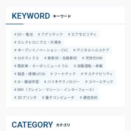
KEYWORD
キーワード
EV・電池
アグリテック
エアモビリティ
エレクトロニクス・半導体
オープンイノベーション・CVC
デジタルヘルスケア
ロボティクス
新素材・先端素材
次世代HMI
脱炭素・カーボンニュートラル
自動運転・車載
製造・建築IoT/AI
フードテック
サステナビリティ
AI・機械学習
バイオテクノロジー
スペーステック
BMI（ブレイン・マシーン・インターフェース）
3Dプリンタ
量子コンピュータ
通信技術
CATEGORY
カテゴリ