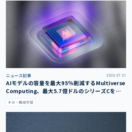
ニュース記事
2026.07.31
AIモデルの容量を最大95％削減するMultiverse
Computing、最大5.7億ドルのシリーズCを発
表
AI・機械学習