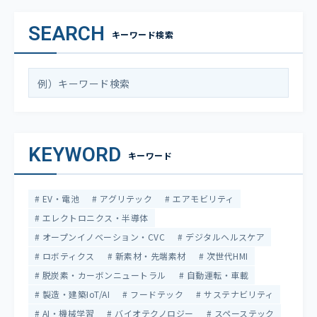
SEARCH
キーワード検索
KEYWORD
キーワード
EV・電池
アグリテック
エアモビリティ
エレクトロニクス・半導体
オープンイノベーション・CVC
デジタルヘルスケア
ロボティクス
新素材・先端素材
次世代HMI
脱炭素・カーボンニュートラル
自動運転・車載
製造・建築IoT/AI
フードテック
サステナビリティ
AI・機械学習
バイオテクノロジー
スペーステック