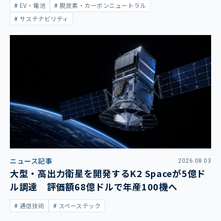
EV・電池
脱炭素・カーボンニュートラル
サステナビリティ
ニュース記事
2026.08.03
大型・高出力衛星を開発するK2 Spaceが5億ド
ル調達 評価額68億ドルで年産100機へ
通信技術
スペーステック