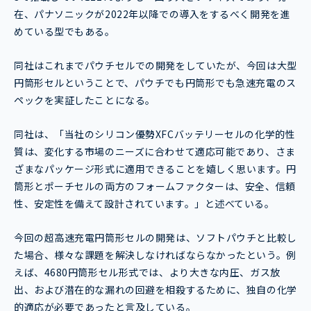
在、パナソニックが2022年以降での導入をするべく開発を進
めている型でもある。
同社はこれまでパウチセルでの開発をしていたが、今回は大型
円筒形セルということで、パウチでも円筒形でも急速充電のス
ペックを実証したことになる。
同社は、「当社のシリコン優勢XFCバッテリーセルの化学的性
質は、変化する市場のニーズに合わせて適応可能であり、さま
ざまなパッケージ形式に適用できることを嬉しく思います。円
筒形とポーチセルの両方のフォームファクターは、安全、信頼
性、安定性を備えて設計されています。」と述べている。
今回の超高速充電円筒形セルの開発は、ソフトパウチと比較し
た場合、様々な課題を解決しなければならなかったという。例
えば、4680円筒形セル形式では、より大きな内圧、ガス放
出、および潜在的な漏れの回避を相殺するために、独自の化学
的適応が必要であったと言及している。