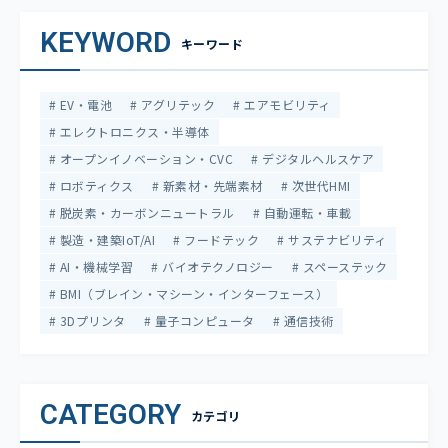
KEYWORD
キーワード
EV・電池
アグリテック
エアモビリティ
エレクトロニクス・半導体
オープンイノベーション・CVC
デジタルヘルスケア
ロボティクス
新素材・先端素材
次世代HMI
脱炭素・カーボンニュートラル
自動運転・車載
製造・建築IoT/AI
フードテック
サステナビリティ
AI・機械学習
バイオテクノロジー
スペーステック
BMI（ブレイン・マシーン・インターフェース）
3Dプリンタ
量子コンピュータ
通信技術
CATEGORY
カテゴリ