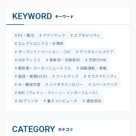
KEYWORD
キーワード
EV・電池
アグリテック
エアモビリティ
エレクトロニクス・半導体
オープンイノベーション・CVC
デジタルヘルスケア
ロボティクス
新素材・先端素材
次世代HMI
脱炭素・カーボンニュートラル
自動運転・車載
製造・建築IoT/AI
フードテック
サステナビリティ
AI・機械学習
バイオテクノロジー
スペーステック
BMI（ブレイン・マシーン・インターフェース）
3Dプリンタ
量子コンピュータ
通信技術
CATEGORY
カテゴリ