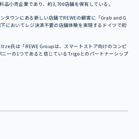
料品小売企業であり、約3,700店舗を保有している。
タウンにある新しい店舗でREWEの顧客に「Grab and G
境下においてレジ決済不要の店舗体験を実現するドイツで初
h Eltze氏は「REWE Groupは、スマートストア向けのコンピ
ニーの1つであると信じているTrigoとのパートナーシップ