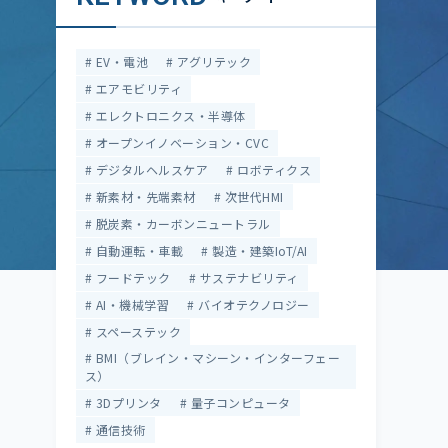
EV・電池
アグリテック
エアモビリティ
エレクトロニクス・半導体
オープンイノベーション・CVC
デジタルヘルスケア
ロボティクス
新素材・先端素材
次世代HMI
脱炭素・カーボンニュートラル
自動運転・車載
製造・建築IoT/AI
フードテック
サステナビリティ
AI・機械学習
バイオテクノロジー
スペーステック
BMI（ブレイン・マシーン・インターフェー
ス）
3Dプリンタ
量子コンピュータ
通信技術