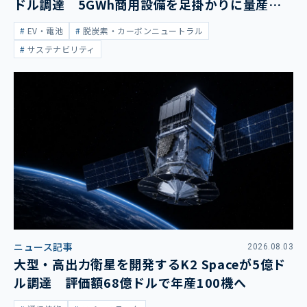
ドル調達 5GWh商用設備を足掛かりに量産拡
大
EV・電池
脱炭素・カーボンニュートラル
サステナビリティ
ニュース記事
2026.08.03
大型・高出力衛星を開発するK2 Spaceが5億ド
ル調達 評価額68億ドルで年産100機へ