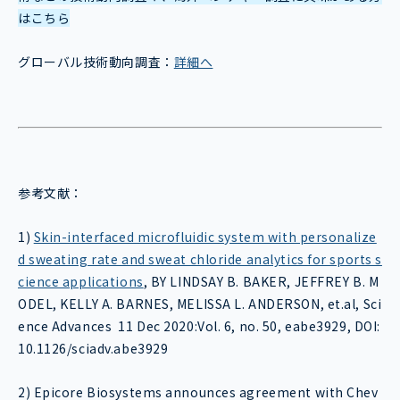
はこちら
グローバル技術動向調査：
詳細へ
参考文献：
1)
Skin-interfaced microfluidic system with personalize
d sweating rate and sweat chloride analytics for sports s
cience applications
, BY LINDSAY B. BAKER, JEFFREY B. M
ODEL, KELLY A. BARNES, MELISSA L. ANDERSON, et.al, Sci
ence Advances 11 Dec 2020:Vol. 6, no. 50, eabe3929, DOI:
10.1126/sciadv.abe3929
2) Epicore Biosystems announces agreement with Chev