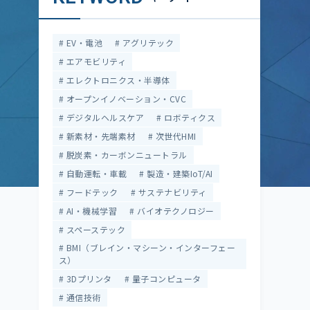
EV・電池
アグリテック
エアモビリティ
エレクトロニクス・半導体
オープンイノベーション・CVC
デジタルヘルスケア
ロボティクス
新素材・先端素材
次世代HMI
脱炭素・カーボンニュートラル
自動運転・車載
製造・建築IoT/AI
フードテック
サステナビリティ
AI・機械学習
バイオテクノロジー
スペーステック
BMI（ブレイン・マシーン・インターフェー
ス）
3Dプリンタ
量子コンピュータ
通信技術