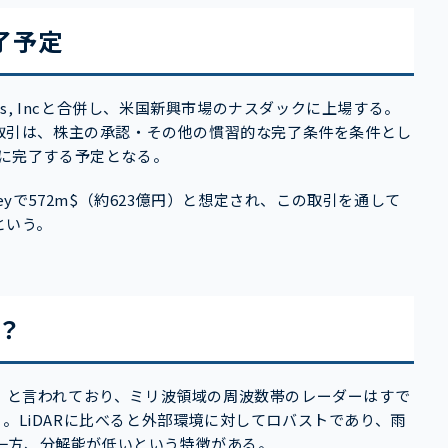
了予定
isitions, Incと合併し、米国新興市場のナスダックに上場する。
る。この取引は、株主の承認・その他の慣習的な完了条件を条件とし
めに完了する予定となる。
neyで572m$（約623億円）と想定され、この取引を通して
という。
は？
ー」と言われており、ミリ波領域の周波数帯のレーダーはすで
。LiDARに比べると外部環境に対してロバストであり、雨
一方、分解能が低いという特徴がある。