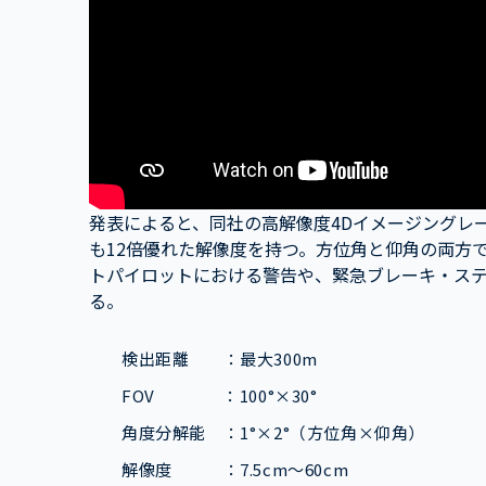
発表によると、同社の高解像度4Dイメージングレ
も12倍優れた解像度を持つ。方位角と仰角の両方
トパイロットにおける警告や、緊急ブレーキ・ス
る。
検出距離 ：最大300m
FOV ：100°×30°
角度分解能 ：1°×2°（方位角×仰角）
解像度 ：7.5cm～60cm