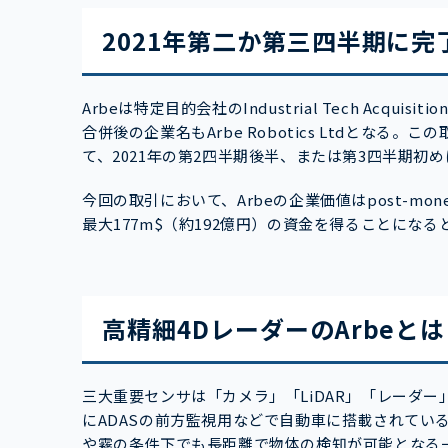
2021年第二か第三四半期に完
Arbeは特定目的会社のIndustrial Tech Acqu
合併後の企業名もArbe Robotics Ltdとな
て、2021年の第2四半期後半、または第3四半期初
今回の取引において、Arbeの企業価値はpost-mo
最大177m$（約192億円）の資金を得ることになる
高精細4DレーダーのArbeと
三大重要センサは「カメラ」「LiDAR」「レーダ
にADASの前方監視用などで自動車に搭載されている
や霧の条件下でも長距離で物体の検知が可能となる