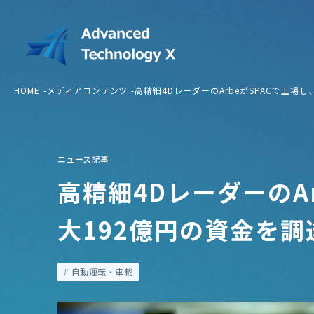
HOME
メディアコンテンツ
高精細4DレーダーのArbeがSPACで上場
ニュース記事
高精細4DレーダーのA
大192億円の資金を調
自動運転・車載