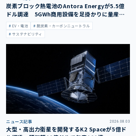
炭素ブロック熱電池のAntora Energyが5.5億
ドル調達 5GWh商用設備を足掛かりに量産拡
大
EV・電池
脱炭素・カーボンニュートラル
サステナビリティ
ニュース記事
2026.08.03
大型・高出力衛星を開発するK2 Spaceが5億ド