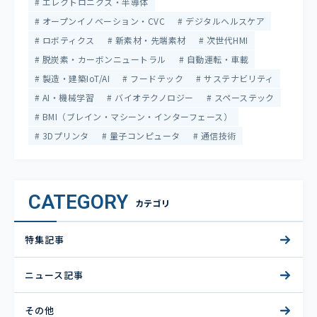
エレクトロニクス・半導体
オープンイノベーション・CVC
デジタルヘルスケア
ロボティクス
新素材・先端素材
次世代HMI
脱炭素・カーボンニュートラル
自動運転・車載
製造・建築IoT/AI
フードテック
サステナビリティ
AI・機械学習
バイオテクノロジー
スペーステック
BMI（ブレイン・マシーン・インターフェース）
3Dプリンタ
量子コンピュータ
通信技術
CATEGORY
カテゴリ
特集記事
ニュース記事
その他