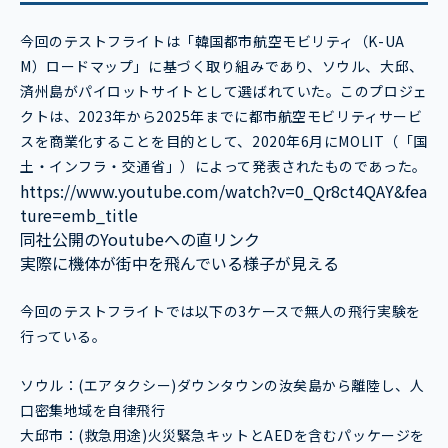
今回のテストフライトは「韓国都市航空モビリティ（K-UA
M）ロードマップ」に基づく取り組みであり、ソウル、大邱、
済州島がパイロットサイトとして選ばれていた。このプロジェ
クトは、2023年から2025年までに都市航空モビリティサービ
スを商業化することを目的として、2020年6月にMOLIT（「国
土・インフラ・交通省」）によって発表されたものであった。
https://www.youtube.com/watch?v=0_Qr8ct4QAY&fea
ture=emb_title
同社公開のYoutubeへの直リンク
実際に機体が街中を飛んでいる様子が見える
今回のテストフライトでは以下の3ケースで無人の飛行実験を
行っている。
ソウル：(エアタクシー)ダウンタウンの汝矣島から離陸し、人
口密集地域を自律飛行
大邱市：(救急用途)火災緊急キットとAEDを含むパッケージを