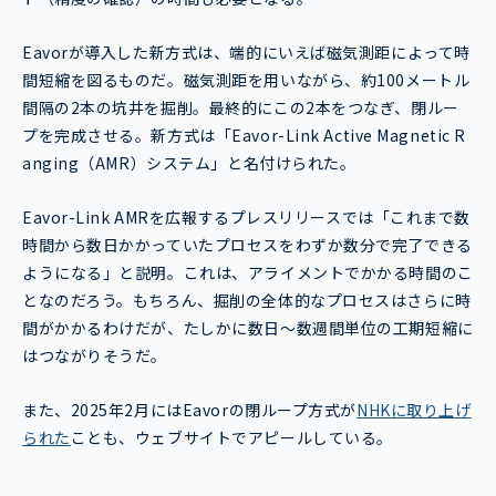
Eavorが導入した新方式は、端的にいえば磁気測距によって時
間短縮を図るものだ。磁気測距を用いながら、約100メートル
間隔の2本の坑井を掘削。最終的にこの2本をつなぎ、閉ルー
プを完成させる。新方式は「Eavor-Link Active Magnetic R
anging（AMR）システム」と名付けられた。
Eavor-Link AMRを広報するプレスリリースでは「これまで数
時間から数日かかっていたプロセスをわずか数分で完了できる
ようになる」と説明。これは、アライメントでかかる時間のこ
となのだろう。もちろん、掘削の全体的なプロセスはさらに時
間がかかるわけだが、たしかに数日〜数週間単位の工期短縮に
はつながりそうだ。
また、2025年2月にはEavorの閉ループ方式が
NHKに取り上げ
られた
ことも、ウェブサイトでアピールしている。