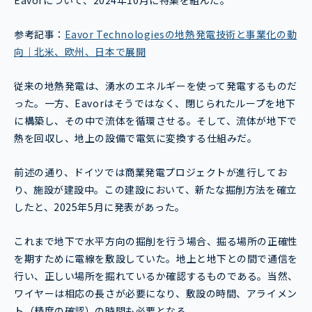
Eavorについて、2024年10月に特集を組んだ。
参考記事：
Eavor Technologiesの地熱発電技術と事業化の動
向｜北米、欧州、日本で展開
従来の地熱発電は、湧水のエネルギーを使って発電するものだ
った。一方、Eavorはそうではなく、閉じられたループを地下
に構築し、その中で流体を循環させる。そして、流体が地下で
熱を回収し、地上の設備で電気に変換する仕組みだ。
前述の通り、ドイツでは商業発電プロジェクトが進行してお
り、施設が建設中。この建設において、新たな掘削方法を確立
したと、2025年5月に発表があった。
これまで地下で水平方向の掘削を行う場合、掘る場所の正確性
を期すために電線を敷設していた。地上と地下との間で通信を
行い、正しい場所を掘れているか確認するものである。当然、
ワイヤーは相応の長さが必要になり、敷設の時間、アライメン
ト（精度の確認）の時間も必要となる。