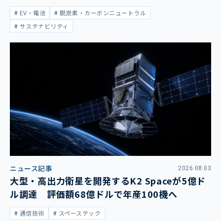
大
EV・電池
脱炭素・カーボンニュートラル
サステナビリティ
ニュース記事
2026.08.03
大型・高出力衛星を開発するK2 Spaceが5億ド
ル調達 評価額68億ドルで年産100機へ
通信技術
スペーステック