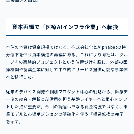
実装加速を図る。
資本再編で「医療AIインフラ企業」へ転換
本件の本質は資金規模ではなく、株式会社化とAlphabetの持
分低下を伴う資本構造の再編にある。これにより同社は、グル
ープ内の実験的プロジェクトという位置づけを脱し、外部の医
療機関や製薬企業に対して中立的にサービス提供可能な事業体
へと移行した。
従来のデバイス開発や個別プロダクト中心の戦略から、医療デ
ータの統合・解析とAI活用を担う基盤レイヤーへと重心をシフ
トした点が重要だ。今回の調達は単なる資金補強ではなく、事
業モデルと市場ポジションの明確化を伴う「構造転換の完了」
を示す。