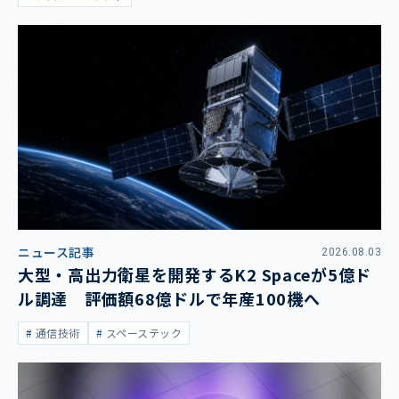
ニュース記事
2026.08.03
大型・高出力衛星を開発するK2 Spaceが5億ド
ル調達 評価額68億ドルで年産100機へ
通信技術
スペーステック