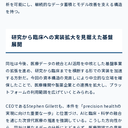
析を可能にし、継続的なデータ蓄積とモデル改善を支える構造
を持つ。
研究から臨床への実装拡大を見据えた基盤
展開
同社は今後、医療データの統合とAI活用を中核とした基盤事業
の拡張を進め、研究から臨床までを横断する形での実装を加速
する方針だ。今回の資本構造の見直しにより中立的な立場を確
保したことで、医療機関や製薬企業との連携を拡大し、プラッ
トフォームの利用範囲を広げていくとみられる。
CEOであるStephen Gillettも、本件を「precision healthの
実現に向けた重要な一歩」と位置づけ、AIと臨床・科学の融合
を通じた次世代医療の推進を強調している。こうした方向性か
ら、同社は単なるデータ分析にとどまらず、医療現場での意思