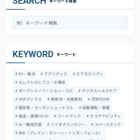
SEARCH
キーワード検索
KEYWORD
キーワード
EV・電池
アグリテック
エアモビリティ
エレクトロニクス・半導体
オープンイノベーション・CVC
デジタルヘルスケア
ロボティクス
新素材・先端素材
次世代HMI
脱炭素・カーボンニュートラル
自動運転・車載
製造・建築IoT/AI
フードテック
サステナビリティ
AI・機械学習
バイオテクノロジー
スペーステック
BMI（ブレイン・マシーン・インターフェース）