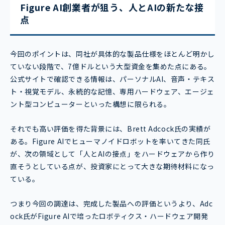
Figure AI創業者が狙う、人とAIの新たな接
点
今回のポイントは、同社が具体的な製品仕様をほとんど明かし
ていない段階で、7億ドルという大型資金を集めた点にある。
公式サイトで確認できる情報は、パーソナルAI、音声・テキス
ト・視覚モデル、永続的な記憶、専用ハードウェア、エージェ
ント型コンピューターといった構想に限られる。
それでも高い評価を得た背景には、Brett Adcock氏の実績が
ある。Figure AIでヒューマノイドロボットを率いてきた同氏
が、次の領域として「人とAIの接点」をハードウェアから作り
直そうとしている点が、投資家にとって大きな期待材料になっ
ている。
つまり今回の調達は、完成した製品への評価というより、Adc
ock氏がFigure AIで培ったロボティクス・ハードウェア開発