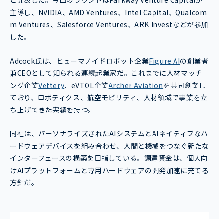
と発表した。今回のラウンドはParkway Venture Capitalが
主導し、NVIDIA、AMD Ventures、Intel Capital、Qualcom
m Ventures、Salesforce Ventures、ARK Investなどが参加
した。
Adcock氏は、ヒューマノイドロボット企業
Figure AI
の創業者
兼CEOとして知られる連続起業家だ。これまでに人材マッチ
ング企業
Vettery
、eVTOL企業
Archer Aviation
を共同創業し
ており、ロボティクス、航空モビリティ、人材領域で事業を立
ち上げてきた実績を持つ。
同社は、パーソナライズされたAIシステムとAIネイティブなハ
ードウェアデバイスを組み合わせ、人間と機械をつなぐ新たな
インターフェースの構築を目指している。調達資金は、個人向
けAIプラットフォームと専用ハードウェアの開発加速に充てる
方針だ。