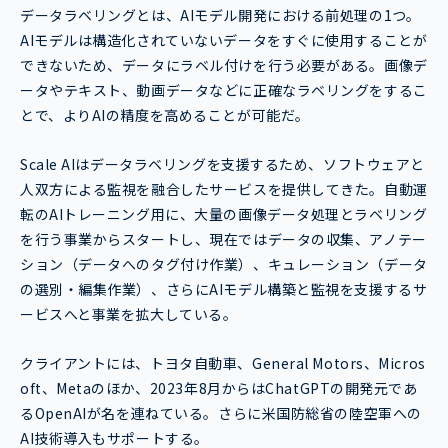
データラベリングとは、AIモデル開発における前処理の1つ。
AIモデルは構造化されていないデータをすぐに使用することが
できないため、データにラベル付けを行う必要がある。画像デ
ータやテキスト、動画データなどに正確なラベリングをするこ
とで、よりAIの精度を高めることが可能だ。
Scale AIはデータラベリングを支援するため、ソフトウェアと
人双方による監視を融合したサービスを提供してきた。自動運
転のAIトレーニング用に、大量の画像データ処理とラベリング
を行う事業からスタートし、現在ではデータの収集、アノテー
ション（データへのタグ付け作業）、キュレーション（データ
の選別・編集作業）、さらにAIモデル構築と監視を支援するサ
ービスへと事業を拡大している。
クライアントには、トヨタ自動車、General Motors、Micros
oft、Metaのほか、2023年8月からはChatGPTの開発元であ
るOpenAIが名を連ねている。さらに米国防総省の陸空軍への
AI技術導入もサポートする。