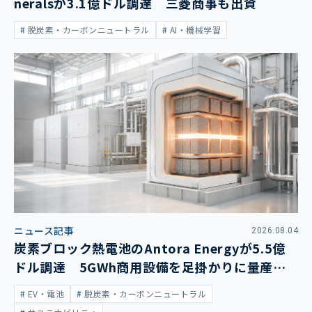
neralsが3.1億ドル調達 三菱商事も出資
脱炭素・カーボンニュートラル
AI・機械学習
ニュース記事
2026.08.04
炭素ブロック熱電池のAntora Energyが5.5億
ドル調達 5GWh商用設備を足掛かりに量産拡
大
EV・電池
脱炭素・カーボンニュートラル