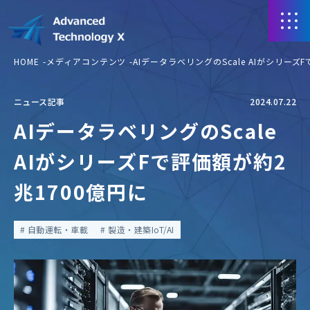
HOME
メディアコンテンツ
AIデータラベリングのScale AIがシリーズ
ニュース記事
2024.07.22
AIデータラベリングのScale
AIがシリーズFで評価額が約2
兆1700億円に
自動運転・車載
製造・建築IoT/AI