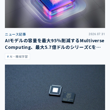
ニュース記事
2026.07.31
AIモデルの容量を最大95％削減するMultiverse
Computing、最大5.7億ドルのシリーズCを発
表
AI・機械学習