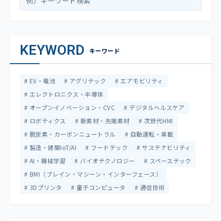
KEYWORD
キーワード
EV・電池
アグリテック
エアモビリティ
エレクトロニクス・半導体
オープンイノベーション・CVC
デジタルヘルスケア
ロボティクス
新素材・先端素材
次世代HMI
脱炭素・カーボンニュートラル
自動運転・車載
製造・建築IoT/AI
フードテック
サステナビリティ
AI・機械学習
バイオテクノロジー
スペーステック
BMI（ブレイン・マシーン・インターフェース）
3Dプリンタ
量子コンピュータ
通信技術