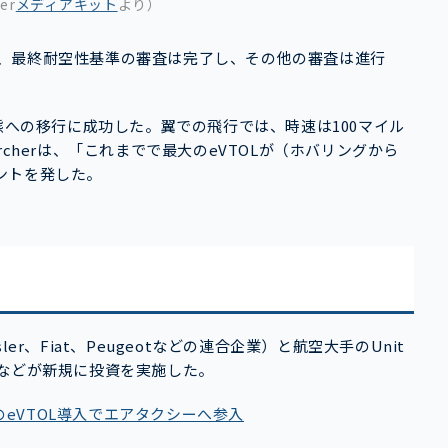
er
メディアキット
より）
認証は、最終耐空性基準の審査は完了し、その他の審査は進行
態への移行に成功した。翼での飛行では、時速は100マイル
cherは、「これまでで最大のeVTOLが（ホバリングから
ントを発した。
sler、Fiat、Peugeotなどの連合企業）と航空大手のUnit
ンドなどが新規に投資を実施した。
機のeVTOL導入でエアタクシーへ参入