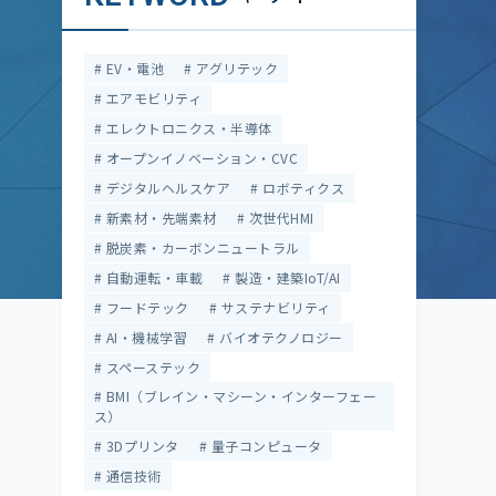
EV・電池
アグリテック
エアモビリティ
エレクトロニクス・半導体
オープンイノベーション・CVC
デジタルヘルスケア
ロボティクス
新素材・先端素材
次世代HMI
脱炭素・カーボンニュートラル
自動運転・車載
製造・建築IoT/AI
フードテック
サステナビリティ
AI・機械学習
バイオテクノロジー
スペーステック
BMI（ブレイン・マシーン・インターフェー
ス）
3Dプリンタ
量子コンピュータ
通信技術