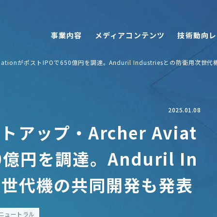
事業内容
メディアコンテンツ
技術動向レ
iationがポストIPOで650億円を調達。Anduril Industriesとの防衛用
2025.01.08
アップ・Archer Aviat
億円を調達。Anduril In
衛用次世代機の共同開発も発表
ニュートラル