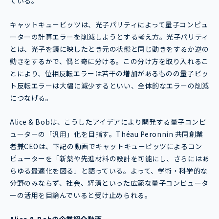
ている。
キャットキュービッツは、光子パリティによって量子コンピュ
ーターの計算エラーを削減しようとする考え方。光子パリティ
とは、光子を鏡に映したとき元の状態と同じ動きをするか逆の
動きをするかで、偶と奇に分ける。この分け方を取り入れるこ
とにより、位相反転エラーは若干の増加があるものの量子ビッ
ト反転エラーは大幅に減少するといい、全体的なエラーの削減
につなげる。
Alice & Bobは、こうしたアイデアにより開発する量子コンピ
ューターの「汎用」化を目指す。Théau Peronnin 共同創業
者兼CEOは、下記の動画でキャットキュービッツによるコン
ピューターを「新薬や先進材料の設計を可能にし、さらにはあ
らゆる最適化を図る」と語っている。よって、学術・科学的な
分野のみならず、社会、経済といった広範な量子コンピュータ
ーの活用を目論んでいると受け止められる。