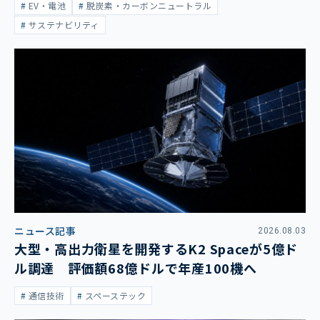
EV・電池
脱炭素・カーボンニュートラル
サステナビリティ
ニュース記事
2026.08.03
大型・高出力衛星を開発するK2 Spaceが5億ド
ル調達 評価額68億ドルで年産100機へ
通信技術
スペーステック