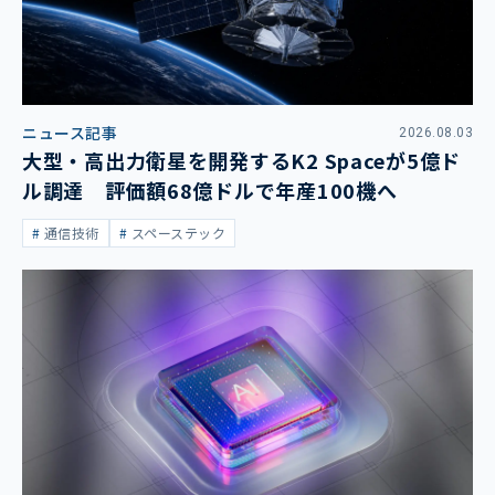
ニュース記事
2026.08.03
大型・高出力衛星を開発するK2 Spaceが5億ド
ル調達 評価額68億ドルで年産100機へ
通信技術
スペーステック