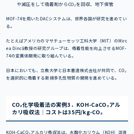
や減圧をして吸着剤からCO₂を回収、地下保管
MOF-74を用いたDACシステムは、世界各国が研究を進めてい
る。
たとえばアメリカのマサチューセッツ工科大学（MIT）のMirc
ea Dincă教授の研究グループは、吸着性能を向上させるMOF-
74の変異体開発に取り組んでいる。
日本においても、立教大学と日本曹達株式会社が共同で、CO₂
を選択的に吸着する新規多孔性物質の開発を進めている。
CO₂化学吸着法の実例3．KOH-CaCO₃アル
カリ吸収法｜コストは35円/kg-CO₂
KOH-CaCO₃アルカリ吸収法は、水酸化カリウム（KOH）溶液