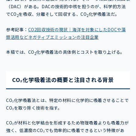
（DAC）がある。DACの技術的中核を担うのが、科学的方法
でCO
を吸収、分離そして回収する、CO
化学吸着法だ。
2
2
参考記事：
CO2回収技術の現状｜海洋を対象にしたDOCや藻
類活用などネガティブエミッションの注目企業
本稿では、CO
化学吸着法の具体例とコストを取り上げる。
2
CO₂化学吸着法の概要と注目される背景
CO₂化学吸着法とは、特定の材料に化学的に吸着させることで
CO₂を取り除く技術を指す。
CO₂が材料と化学結合を形成するため物理吸着よりも吸着力が
強く、低濃度のCO₂でも効率的に吸着できるという特徴があ