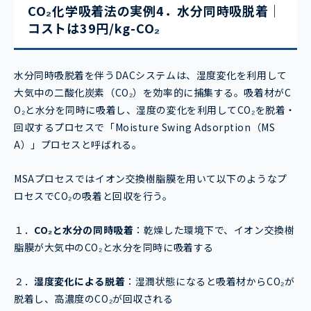
CO₂化学吸着法の実例4．水分同時吸脱着｜
コストは39円/kg-CO₂
水分同時吸脱着を伴うDACシステムは、湿度変化を利用して
大気中の二酸化炭素（CO₂）を効率的に捕集する。吸着材がC
O₂と水分を同時に吸着し、湿度の変化を利用してCO₂を脱着・
回収するプロセスで「Moisture Swing Adsorption（MS
A）」プロセスと呼ばれる。
MSAプロセスではイオン交換樹脂膜を用いて以下のようなプ
ロセスでCO₂の吸着と回収を行う。
１．
CO
₂
と水分の同時吸着
：乾燥した環境下で、イオン交換樹
脂膜が大気中のCO₂と水分を同時に吸着する
２．
湿度変化による脱着
：湿潤状態になると吸着材からCO₂が
脱着し、高濃度のCO₂が回収される