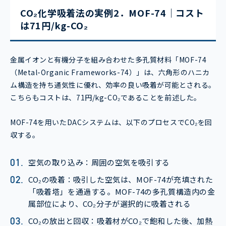
CO₂化学吸着法の実例2．MOF-74｜コスト
は71円/kg-CO₂
金属イオンと有機分子を組み合わせた多孔質材料「MOF-74
（Metal-Organic Frameworks-74）」は、六角形のハニカ
ム構造を持ち通気性に優れ、効率の良い吸着が可能とされる。
こちらもコストは、71円/kg-CO₂であることを前述した。
MOF-74を用いたDACシステムは、以下のプロセスでCO₂を回
収する。
空気の取り込み：周囲の空気を吸引する
CO₂の吸着：吸引した空気は、MOF-74が充填された
「吸着塔」を通過する。MOF-74の多孔質構造内の金
属部位により、CO₂分子が選択的に吸着される
CO₂の放出と回収：吸着材がCO₂で飽和した後、加熱