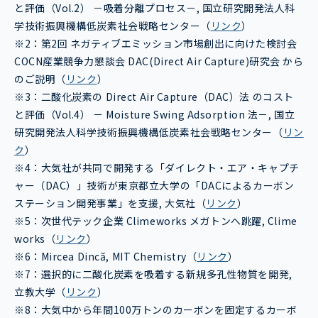
と評価（Vol.2） －吸着分離プロセス－, 国立研究開発法人科
学技術振興機構低炭素社会戦略センター（
リンク
）
※2：第2回 ネガティブエミッション市場創出に向けた検討会
COCN産業競争⼒懇談会 DAC(Direct Air Capture)研究会 から
のご説明（
リンク
）
※3：二酸化炭素の Direct Air Capture（DAC）法 のコスト
と評価（Vol.4） － Moisture Swing Adsorption 法－, 国立
研究開発法人科学技術振興機構低炭素社会戦略センター（
リン
ク
）
※4：大気社が共同で開発する「ダイレクト・エア・キャプチ
ャー（DAC）」技術が東京都立大学の「DACによるカーボン
ステーション開発事業」を支援, 大気社（
リンク
）
※5：次世代テック企業 Climeworks メガトンへ跳躍, Clime
works（
リンク
）
※6：Mircea Dincă, MIT Chemistry（
リンク
）
※7：選択的に二酸化炭素を吸着する新規多孔性物質を開発,
立教大学（
リンク
）
※8：大気中から年間100万トンのカーボンを固定するカーボ