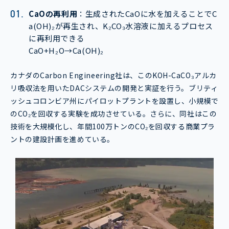
CaO
の再利用
：生成されたCaOに水を加えることでC
a(OH)₂が再生され、K₂CO₃水溶液に加えるプロセス
に再利用できる
CaO+H₂O→Ca(OH)₂
カナダのCarbon Engineering社は、このKOH-CaCO₃アルカ
リ吸収法を用いたDACシステムの開発と実証を行う。ブリティ
ッシュコロンビア州にパイロットプラントを設置し、小規模で
のCO₂を回収する実験を成功させている。さらに、同社はこの
技術を大規模化し、年間100万トンのCO₂を回収する商業プラ
ントの建設計画を進めている。