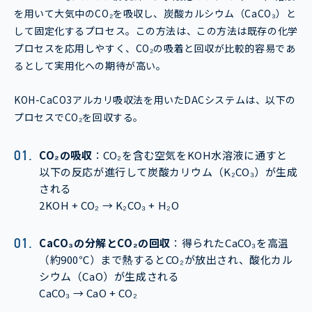
を用いて大気中のCO₂を吸収し、炭酸カルシウム（CaCO₃）と
して固定化するプロセス。この方法は、この方法は既存の化学
プロセスを応用しやすく、CO₂の吸着と回収が比較的容易であ
るとして実用化への期待が高い。
KOH-CaCO3アルカリ吸収法を用いたDACシステムは、以下の
プロセスでCO₂を回収する。
CO
₂
の吸収
：CO₂を含む空気をKOH水溶液に通すと
以下の反応が進行して炭酸カリウム（K₂CO₃）が生成
される
2KOH + CO₂ → K₂CO₃ + H₂O
CaCO
₃
の分解とCO
₂
の回収
：得られたCaCO₃を高温
（約900℃）まで熱するとCO₂が放出され、酸化カル
シウム（CaO）が生成される
CaCO₃ → CaO + CO₂