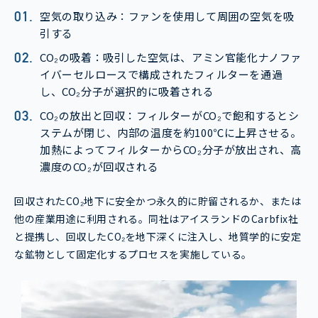
空気の取り込み：ファンを使用して周囲の空気を吸
引する
CO₂の吸着：吸引した空気は、アミン官能化ナノファ
イバーセルロースで構成されたフィルターを通過
し、CO₂分子が選択的に吸着される
CO₂の放出と回収：フィルターがCO₂で飽和するとシ
ステムが閉じ、内部の温度を約100℃に上昇させる。
加熱によってフィルターからCO₂分子が放出され、高
濃度のCO₂が回収される
回収されたCO₂地下に安全かつ永久的に貯留されるか、または
他の産業用途に利用される。同社はアイスランドのCarbfix社
と提携し、回収したCO₂を地下深くに注入し、地質学的に安定
な鉱物として固定化するプロセスを実施している。