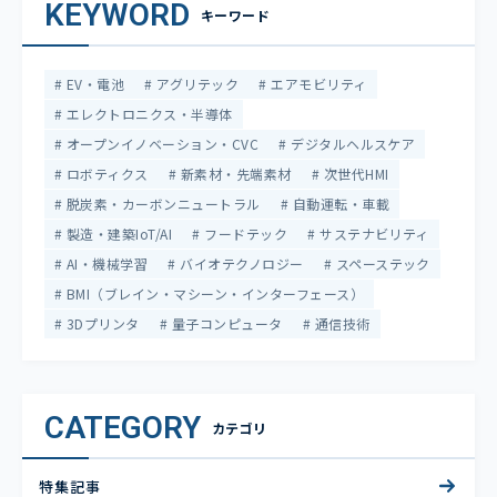
KEYWORD
キーワード
EV・電池
アグリテック
エアモビリティ
エレクトロニクス・半導体
オープンイノベーション・CVC
デジタルヘルスケア
ロボティクス
新素材・先端素材
次世代HMI
脱炭素・カーボンニュートラル
自動運転・車載
製造・建築IoT/AI
フードテック
サステナビリティ
AI・機械学習
バイオテクノロジー
スペーステック
BMI（ブレイン・マシーン・インターフェース）
3Dプリンタ
量子コンピュータ
通信技術
CATEGORY
カテゴリ
特集記事