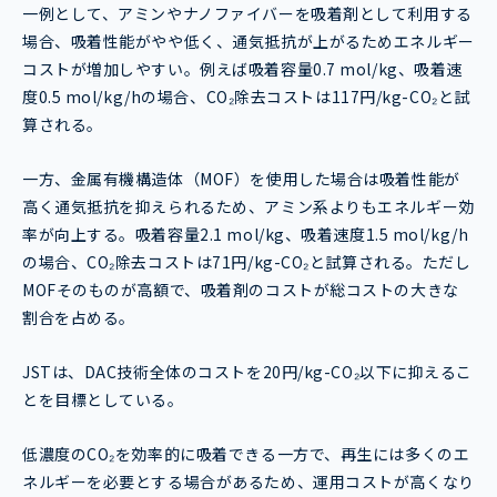
一例として、アミンやナノファイバーを吸着剤として利用する
場合、吸着性能がやや低く、通気抵抗が上がるためエネルギー
コストが増加しやすい。例えば吸着容量0.7 mol/kg、吸着速
度0.5 mol/kg/hの場合、CO₂除去コストは117円/kg-CO₂と試
算される。
一方、金属有機構造体（MOF）を使用した場合は吸着性能が
高く通気抵抗を抑えられるため、アミン系よりもエネルギー効
率が向上する。吸着容量2.1 mol/kg、吸着速度1.5 mol/kg/h
の場合、CO₂除去コストは71円/kg-CO₂と試算される。ただし
MOFそのものが高額で、吸着剤のコストが総コストの大きな
割合を占める。
JSTは、DAC技術全体のコストを20円/kg-CO₂以下に抑えるこ
とを目標としている。
低濃度のCO₂を効率的に吸着できる一方で、再生には多くのエ
ネルギーを必要とする場合があるため、運用コストが高くなり