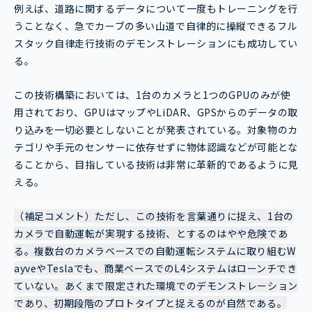
例えば、道路に関するデータについて一度もトレーニングを行
うことなく、急でカーブの多い山道で自律的に操縦できるフル
スタック自律走行技術のデモンストレーションにも成功してい
る。
この技術構築においては、1台のカメラと1つのGPUのみが使
用されており、GPUはマップやLiDAR、GPSからのデータの取
り込みを一切必要としないことが発表されている。対象物のカ
テゴリや手元のセンサーに依存せずに物体認識などが可能とな
ることから、目指している技術は非常に革新的であるように見
える。
（補足コメント）ただし、この技術を言葉通りに捉え、1台の
カメラで自動運転が実現する技術、とするのはやや危険であ
る。複数台のカメラベースでの自動運転システムに取り組むW
ayveやTeslaでも、商業ベースでのL4システムはローンチでき
ていない。あくまで限定された環境でのデモンストレーション
であり、初期段階のプロトタイプと捉えるのが自然である。