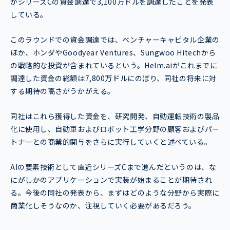
がシリーズCの資金調達で3,100万ドルを調達したことを発表
している。
このラウンドでの資金調達では、ベンチャーキャピタル企業の
ほか、ホンダやGoodyear Ventures、Sungwoo Hitechから
の戦略的な投資が含まれているという。Helm.aiがこれまでに
調達した資金の総額は7,800万ドルにのぼり、同社の将来に対
する期待の高さがうかがえる。
同社はこれら獲得した資金を、研究開発、自動運転技術の製品
化に使用し、自動車およびロボット工学分野の顧客およびパー
トナーとの商業的関与をさらに実行していくと述べている。
AIの要素技術として直近シリーズCまで進んだというのは、な
にがしかのアプリケーションで実装が始まることが期待され
る。今後の同社の発表から、まずはどのような分野から実際に
商業化しそうなのか、注視していく必要があるだろう。