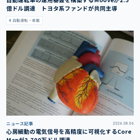
億ドル調達 トヨタ系ファンドが共同主導
自動運転・車載
ニュース記事
2026.08.06
心房細動の電気信号を高精度に可視化するCore
Mapが3,700万ドル調達