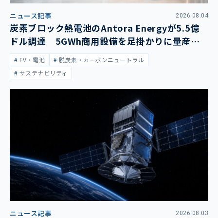
ニュース記事
2026.08.04
炭素ブロック熱電池のAntora Energyが5.5億
ドル調達 5GWh商用設備を足掛かりに量産拡
大
EV・電池
脱炭素・カーボンニュートラル
サステナビリティ
ニュース記事
2026.08.03