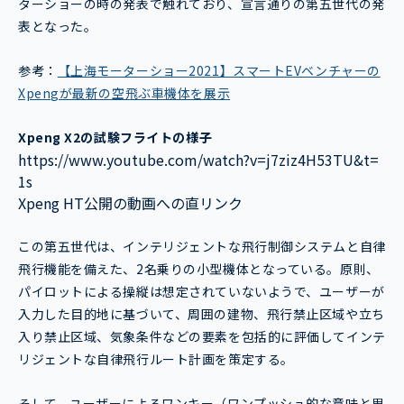
ターショーの時の発表で触れており、宣言通りの第五世代の発
表となった。
参考：
【上海モーターショー2021】スマートEVベンチャーの
Xpengが最新の空飛ぶ車機体を展示
Xpeng X2の試験フライトの様子
https://www.youtube.com/watch?v=j7ziz4H53TU&t=
1s
Xpeng HT公開の動画への直リンク
この第五世代は、インテリジェントな飛行制御システムと自律
飛行機能を備えた、2名乗りの小型機体となっている。原則、
パイロットによる操縦は想定されていないようで、ユーザーが
入力した目的地に基づいて、周囲の建物、飛行禁止区域や立ち
入り禁止区域、気象条件などの要素を包括的に評価してインテ
リジェントな自律飛行ルート計画を策定する。
そして、ユーザーによるワンキー（ワンプッシュ的な意味と思