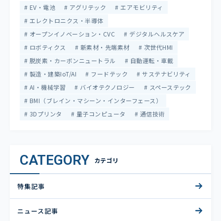
EV・電池
アグリテック
エアモビリティ
エレクトロニクス・半導体
オープンイノベーション・CVC
デジタルヘルスケア
ロボティクス
新素材・先端素材
次世代HMI
脱炭素・カーボンニュートラル
自動運転・車載
製造・建築IoT/AI
フードテック
サステナビリティ
AI・機械学習
バイオテクノロジー
スペーステック
BMI（ブレイン・マシーン・インターフェース）
3Dプリンタ
量子コンピュータ
通信技術
CATEGORY
カテゴリ
特集記事
ニュース記事