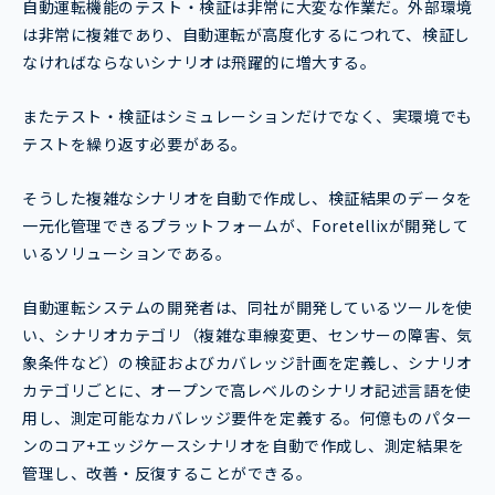
自動運転機能のテスト・検証は非常に大変な作業だ。外部環境
は非常に複雑であり、自動運転が高度化するにつれて、検証し
なければならないシナリオは飛躍的に増大する。
またテスト・検証はシミュレーションだけでなく、実環境でも
テストを繰り返す必要がある。
そうした複雑なシナリオを自動で作成し、検証結果のデータを
一元化管理できるプラットフォームが、Foretellixが開発して
いるソリューションである。
自動運転システムの開発者は、同社が開発しているツールを使
い、シナリオカテゴリ（複雑な車線変更、センサーの障害、気
象条件など）の検証およびカバレッジ計画を定義し、シナリオ
カテゴリごとに、オープンで高レベルのシナリオ記述言語を使
用し、測定可能なカバレッジ要件を定義する。何億ものパター
ンのコア+エッジケースシナリオを自動で作成し、測定結果を
管理し、改善・反復することができる。