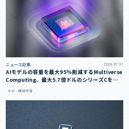
ニュース記事
2026.07.31
AIモデルの容量を最大95％削減するMultiverse
Computing、最大5.7億ドルのシリーズCを発
表
AI・機械学習