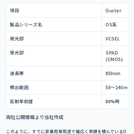
項目
Ouster
製品シリーズ名
OS系
発光部
VCSEL
受光部
SPAD
(CMOS)
波長帯
850nm
検出範囲
50～240m
反射率前提
80%時
両社公開情報より当社作成
このように、すでに非乗用車用途で幅広く実績を積んでいるO