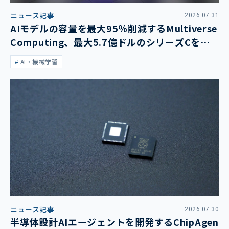
ニュース記事
2026.07.31
AIモデルの容量を最大95％削減するMultiverse
Computing、最大5.7億ドルのシリーズCを発
表
AI・機械学習
ニュース記事
2026.07.30
半導体設計AIエージェントを開発するChipAgen