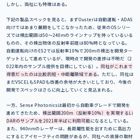
しかし、両社にも特徴はある。
下記の製品スペックを見ると、まずOusterは自動運転・ADAS
向けではあまり展開をしてこなかったため、従来のOSシリー
ズでは検出範囲は50～240mのラインナップを持っているいる
ものの、その検出物体の反射率前提は80%時となっている。
自動運転向けのES2では反射率10%で200mの検出を開発ター
ゲットとして進めているが、現時点で開発の進捗は不明だ（2
022年内のサンプル提供を目標にしている）。
同社がこれまで
得意だったのは比較的短・中距離領域である
。ただし、同社は
まだVSCELもSPADも改善の余地が大きいとしており、今後の
開発でスペックはさらに向上していくと見込まれる。
一方、Sense Photonicsは最初から自動車グレードで開発を
進めてきたため、
検出範囲200m（反射率10%）を実現するLi
DARのサンプルを2021年半ばに利用可能
になるとしている。
また、940nmのレーザーは、長距離性能を出すために高出力
にするとアイセーフティの問題があるが、同社への直接の取材