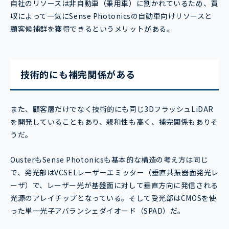
自社のリソースは非自動車（乗用車）に割かれているため、買
収によって一気にSense Photonicsの自動車向けリソースと
顧客候補群を獲得できるというメリットがある。
技術的にも補完関係がある
また、顧客層だけでなく技術的にも同じ3DフラッシュLiDAR
を開発していることもあり、親和性も高く、補完関係もありそ
うだ。
OusterもSense Photonicsも基本的な構造の考え方は同じ
で、発光部はVCSELレーザーエミッター（垂直共振器面発光レ
ーザ）で、レーザー光が基盤面に対して垂直方向に発信される
光源のアレイチップとなっている。そして受光部はCMOSを使
った単一光子アバランシェダイオード（SPAD）だ。