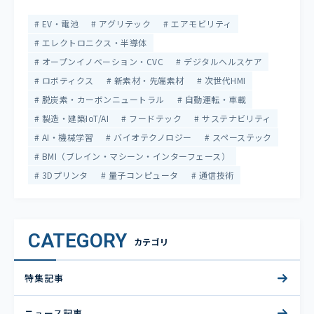
EV・電池
アグリテック
エアモビリティ
エレクトロニクス・半導体
オープンイノベーション・CVC
デジタルヘルスケア
ロボティクス
新素材・先端素材
次世代HMI
脱炭素・カーボンニュートラル
自動運転・車載
製造・建築IoT/AI
フードテック
サステナビリティ
AI・機械学習
バイオテクノロジー
スペーステック
BMI（ブレイン・マシーン・インターフェース）
3Dプリンタ
量子コンピュータ
通信技術
CATEGORY
カテゴリ
特集記事
ニュース記事