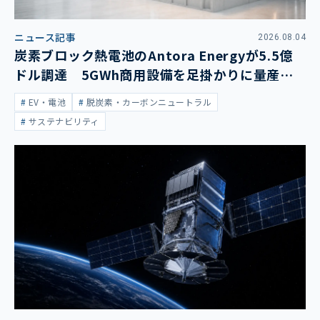
ニュース記事
2026.08.04
炭素ブロック熱電池のAntora Energyが5.5億
ドル調達 5GWh商用設備を足掛かりに量産拡
大
EV・電池
脱炭素・カーボンニュートラル
サステナビリティ