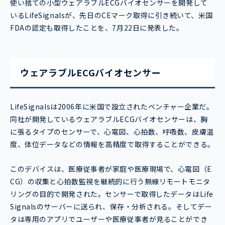
使い捨ての小型ウェアラブルECGバイオセンサーを開発して
いるLifeSignalsが、先日のCEマーク取得に引き続いて、米国
FDAの認定も取得したことを、7月22日に発表した。
ウェアラブルECGバイオセンサー
LifeSignalsは2006年に米国で設立されたベンチャー企業だ。
同社が開発しているウェアラブルECGバイオセンサーは、胸
に張るタイプのセンサーで、心電図、心拍数、呼吸数、皮膚温
度、体位データなどの情報を高精度で取得することができる。
このデバイスは、医療従事者が家庭や医療現場で、心電図（E
CG）の収集と心拍数監視を継続的に行う無線リモートモニタ
リングの目的で開発された。センサーで取得したデータはLife
Signalsのサーバーに送られ、保存・分析される。そしてデー
タは専用のアプリでユーザーや医療従事者が見ることができ