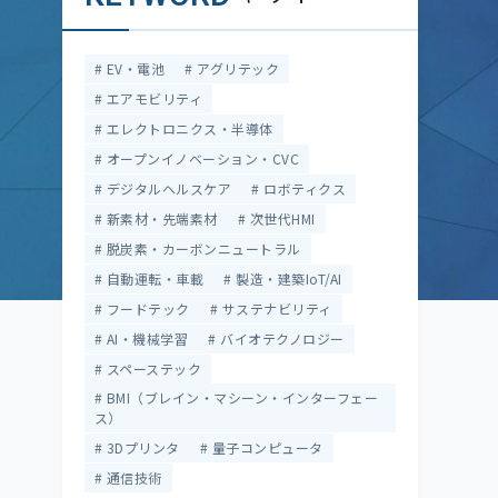
EV・電池
アグリテック
エアモビリティ
エレクトロニクス・半導体
オープンイノベーション・CVC
デジタルヘルスケア
ロボティクス
新素材・先端素材
次世代HMI
脱炭素・カーボンニュートラル
自動運転・車載
製造・建築IoT/AI
フードテック
サステナビリティ
AI・機械学習
バイオテクノロジー
スペーステック
BMI（ブレイン・マシーン・インターフェー
ス）
3Dプリンタ
量子コンピュータ
通信技術