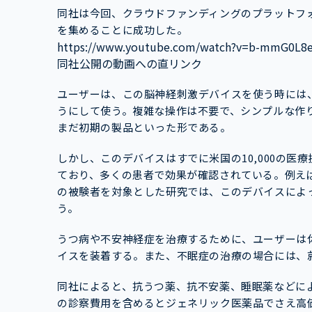
同社は今回、クラウドファンディングのプラットフォームであ
を集めることに成功した。
https://www.youtube.com/watch?v=b-mmG0L8
同社公開の動画への直リンク
ユーザーは、この脳神経刺激デバイスを使う時には
うにして使う。複雑な操作は不要で、シンプルな作
まだ初期の製品といった形である。
しかし、このデバイスはすでに米国の10,000の医療
ており、多くの患者で効果が確認されている。例えば
の被験者を対象とした研究では、このデバイスによ
う。
うつ病や不安神経症を治療するために、ユーザーは休
イスを装着する。また、不眠症の治療の場合には、
同社によると、抗うつ薬、抗不安薬、睡眠薬などに
の診察費用を含めるとジェネリック医薬品でさえ高