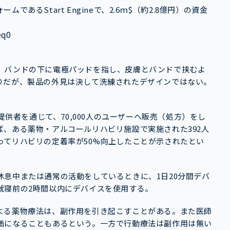
るStart Engineで、2.6ｍ$（約2.8億円）の資金
eq0
、バンドの下に電極パッドを指し、皮膚とバンドで挟むよ
りだが、製品の外見は決して洗練されたデザインではない。
提供者を通じて、70,000人のユーザーへ販売（処方）をし
、ある薬物・アルコールリハビリ施設で実施された392人
ってリハビリの定着率が50%向上したことが示されたとい
息中または通常の活動をしているときに、1日20分間デバ
就寝前の2時間以内にデバイスを使用する。
よる薬物療法は、副作用を引き起こすことがある。また医師
価になることもあるという。一方で行動療法は副作用は無い