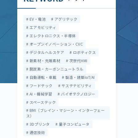
EV・電池
アグリテック
エアモビリティ
エレクトロニクス・半導体
オープンイノベーション・CVC
デジタルヘルスケア
ロボティクス
新素材・先端素材
次世代HMI
脱炭素・カーボンニュートラル
自動運転・車載
製造・建築IoT/AI
フードテック
サステナビリティ
AI・機械学習
バイオテクノロジー
スペーステック
BMI（ブレイン・マシーン・インターフェー
ス）
3Dプリンタ
量子コンピュータ
通信技術