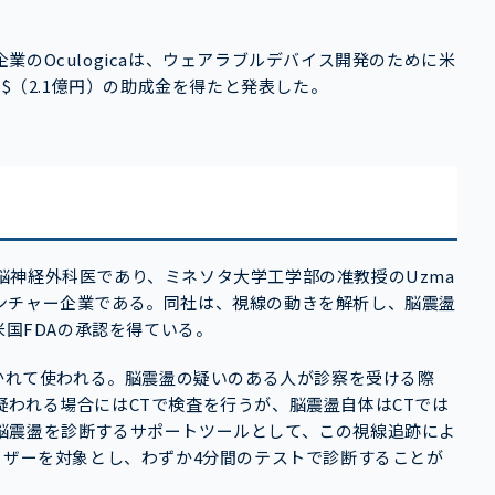
のOculogicaは、ウェアラブルデバイス開発のために米
m$（2.1億円）の助成金を得たと発表した。
ーの脳神経外科医であり、ミネソタ大学工学部の准教授のUzma
米国ベンチャー企業である。同社は、視線の動きを解析し、脳震盪
米国FDAの承認を得ている。
置かれて使われる。脳震盪の疑いのある人が診察を受ける際
われる場合にはCTで検査を行うが、脳震盪自体はCTでは
脳震盪を診断するサポートツールとして、この視線追跡によ
ーザーを対象とし、わずか4分間のテストで診断することが