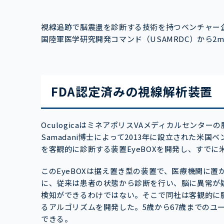
視線追跡で脳震盪を診断する技術を持つベンチャー企業
国陸軍医学研究開発コマンド（USAMRDC）から2
FDA認定済みの視線解析装置
OculogicaはミネアポリスVAメディカルセンタ
Samadani博士によって2013年に設立された
を客観的に診断する装置EyeBOXを開発し、すでに
このEyeBOXは据え置き型の装置で、医療機関に
に、従来は患者の状態から診断を行い、脳に異常が疑
検知ができるわけではない。そこで同社は客観的に
るアルゴリズムを開発した。5歳から67歳までのユ
できる。