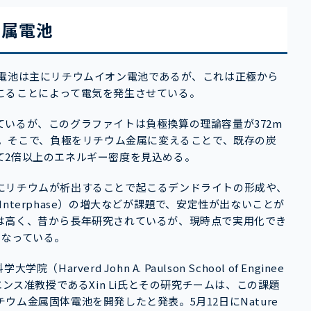
金属電池
る電池は主にリチウムイオン電池であるが、これは正極から
こることによって電気を発生させている。
いるが、このグラファイトは負極換算の理論容量が372m
る。そこで、負極をリチウム金属に変えることで、既存の炭
て2倍以上のエネルギー密度を見込める。
にリチウムが析出することで起こるデンドライトの形成や、
yte Interphase）の増大などが課題で、安定性が出ないことが
は高く、昔から長年研究されているが、現時点で実用化でき
となっている。
verd John A. Paulson School of Enginee
アルズサイエンス准教授であるXin Li氏とその研究チームは、この課題
ム金属固体電池を開発したと発表。5月12日にNature