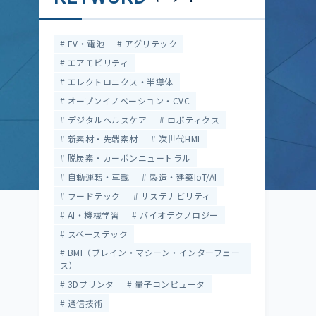
EV・電池
アグリテック
エアモビリティ
エレクトロニクス・半導体
オープンイノベーション・CVC
デジタルヘルスケア
ロボティクス
新素材・先端素材
次世代HMI
脱炭素・カーボンニュートラル
自動運転・車載
製造・建築IoT/AI
フードテック
サステナビリティ
AI・機械学習
バイオテクノロジー
スペーステック
BMI（ブレイン・マシーン・インターフェー
ス）
3Dプリンタ
量子コンピュータ
通信技術