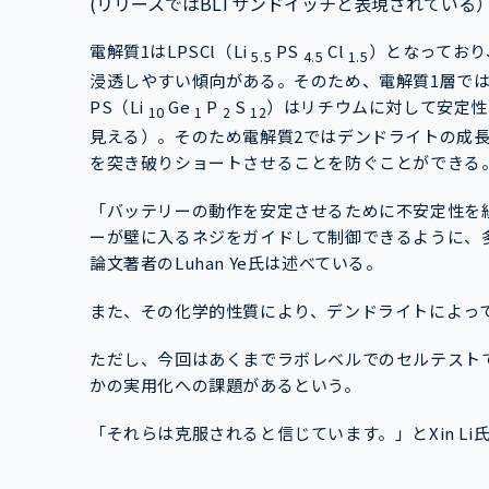
(リリースではBLTサンドイッチと表現されている
電解質1はLPSCl（Li
PS
Cl
）となっており
5.5
4.5
1.5
浸透しやすい傾向がある。そのため、電解質1層では
PS（Li
Ge
P
S
）はリチウムに対して安定性
10
1
2
12
見える）。そのため電解質2ではデンドライトの成
を突き破りショートさせることを防ぐことができる
「バッテリーの動作を安定させるために不安定性を
ーが壁に入るネジをガイドして制御できるように、
論文著者のLuhan Ye氏は述べている。
また、その化学的性質により、デンドライトによっ
ただし、今回はあくまでラボレベルでのセルテスト
かの実用化への課題があるという。
「それらは克服されると信じています。」とXin Li