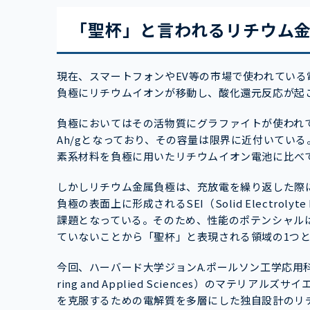
「聖杯」と言われるリチウム
現在、スマートフォンやEV等の市場で使われてい
負極にリチウムイオンが移動し、酸化還元反応が起
負極においてはその活物質にグラファイトが使われて
Ah/gとなっており、その容量は限界に近付いてい
素系材料を負極に用いたリチウムイオン電池に比べ
しかしリチウム金属負極は、充放電を繰り返した際
負極の表面上に形成されるSEI（Solid Electrol
課題となっている。そのため、性能のポテンシャル
ていないことから「聖杯」と表現される領域の1つ
今回、ハーバード大学ジョンA.ポールソン工学応用科学大学院（Har
ring and Applied Sciences）のマテリ
を克服するための電解質を多層にした独自設計のリチウ