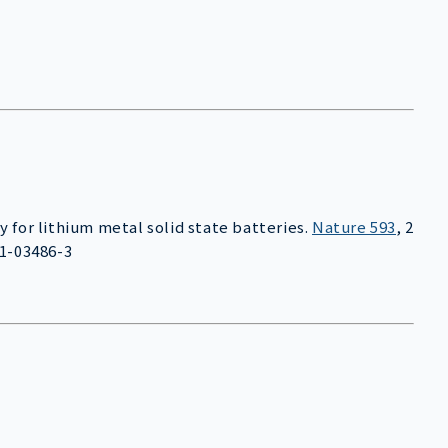
egy for lithium metal solid state batteries.
Nature 593
, 2
21-03486-3